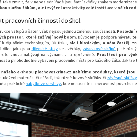
 také zmínit, že v neposlední řadě jsou šatní skříňky znakem modernizace
kou službu žákům, ale i zvýšení atraktivity celé instituce v očích rod
t pracovních činností do škol
rukce vstupů a šaten však nejsou jedinou změnou současnosti.
Poslední d
ých prostor
,
které zažívají nový boom.
Důvodem je podpora návratu tec
 k digitálním technologiím, 3D tisku,
ale i klasickým, a nám častěji 
í dílen jako jsou
dílenské stoly
se svěráky,
zásuvkové skříně
plné různý
proto znovu nabývají na významu… a oprávněně.
Prostředí pro výu
ost a plnohodnotné vybavení pracovního místa pro každého žáka. Jak lze
 našeho e-shopu plechoveskrine.cz nabízíme produkty, které jsou p
 uložení materiálu či nářadí, tak různé kovové skříňky či
závěsné skříňk
é a praktické
nábytkové sestavy
, kde nenarazíte na nerovnost povrchu ne