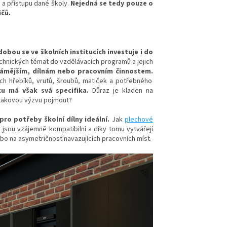
 a přístupu dané školy.
Nejedná se tedy pouze o
ičů.
obou se ve školních institucích investuje i do
hnických témat do vzdělávacích programů a jejich
známějším, dílnám nebo pracovním činnostem.
ch hřebíků, vrutů, šroubů, matiček a potřebného
ku má však svá specifika.
Důraz je kladen na
 takovou výzvu pojmout?
ro potřeby školní dílny ideální.
Jak
plechové
y
jsou vzájemně kompatibilní a díky tomu vytvářejí
bo na asymetričnost navazujících pracovních míst.