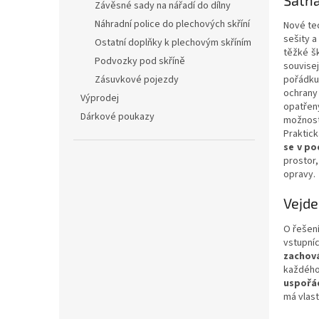
Závěsné sady na nářadí do dílny
Náhradní police do plechových skříní
Nové te
sešity 
Ostatní doplňky k plechovým skříním
těžké šk
Podvozky pod skříně
souvisej
Zásuvkové pojezdy
pořádku
ochrany 
Výprodej
opatřen
Dárkové poukazy
možnost
Praktick
se v p
prostor
opravy.
Vejd
O řešení
vstupní
zachov
každého
uspořád
má vlast