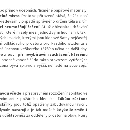
bo přímo v učebnách. Nicméně papírové materiály,
elné místo
. Proto se přirozeně stává, že žáci nosí
 především v případě správného držení těla a s tím
el neumožňují řešení.
Ať už z hlediska udržování
ti, které mizely mezi jednotlivými hodinami
)
, tak i
ých lavicích, kterými jsou klecové šatny nejčastěji
ní odkládacího prostoru pro každého studenta s
eň úschovu veškerého těžšího učiva na další dny.
otnost i při nevybíravém zacházení, kterému
k
obecně vhodnější do takto provozem vytížených
ena bývá zpravidla vyšší, nehledě na související
ravdu všude
a při správném rozložení například ve
ením ani z požárního hlediska.
Žákům zůstane
skříňky jsou totiž opatřeny zabudovanou lavicí u
plynule navazují a je tak možné
kdykoliv změnit
ze udělit rovněž za oddělený prostor na obuv, který