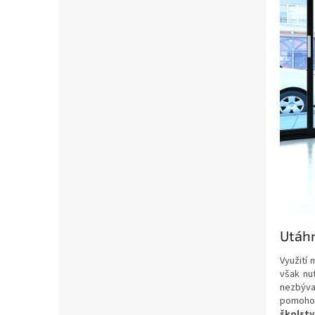
Utáhn
Využití 
však nu
nezbýva
pomoho
školstv