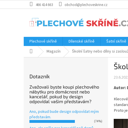
Přejít
466 414 663
obchod@plechoveskrine.cz
na
obsah
Plechové skříně
Dílenské skříně
Šatní skříně
Domů
Magazín
Školní šatny nebo dílny si zaslo
P
Škol
o
s
Dotazník
23.6.202
t
r
Zvažovali byste koupi plechového
Autor: 
a
nábytku pro domácnost nebo
kancelář, pokud by design
n
Klecové
odpovídal vašim představám?
n
standard
í
Proto je
Ano, pokud bude design odpovídat mým
p
představám.
(74%)
a