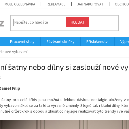
MOJE OBJEDNÁVKA
REKLAMACE
JAK NAKUPOVAT
OBCHOD
HLEDAT
Pracovní stoly
Závěsné skříňky
Příslušenství
Výpr
uží nové vybavení
ní šatny nebo dílny si zaslouží nové v
2
Daniel Filip
 šatny pro celé třídy jsou možná s lehkou dávkou nostalgie uloženy v na
y vybavení škol se za ta léta výrazně změnily. Stejně tak i školní dílny, kte
 nutné držet krok s dobou a zkusit co nejlépe realizovat tyto trendy i ve vaš