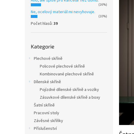
Ano, ale spíše pro kancelář než domů.
n
(16%)
e
Ne, ocelový materiál mi nevyhovuje.
l
(10%)
Počet hlasů:
39
Přeskočit
Kategorie
kategorie
Plechové skříně
Policové plechové skříně
Kombinované plechové skříně
Dílenské skříně
Pojízdné dílenské skříně a vozíky
Zásuvkové dílenské skříně a boxy
Šatní skříně
Pracovní stoly
Závěsné skříňky
Příslušenství
Šatna