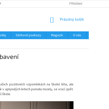
NÍ PODMÍNKY
OCHRANA OSOBNÍCH ÚDAJŮ
Přihlášení
NÁKUPNÍ
Prázdný košík
KOŠÍK
odej
Dárkové poukazy
Magazín
O nás
Kontakty
ybavení
šich pozitivních vzpomínkách na školní léta, ale
ré v uplynulých letech pomalu mizely, se vrací zpět.
í škole.