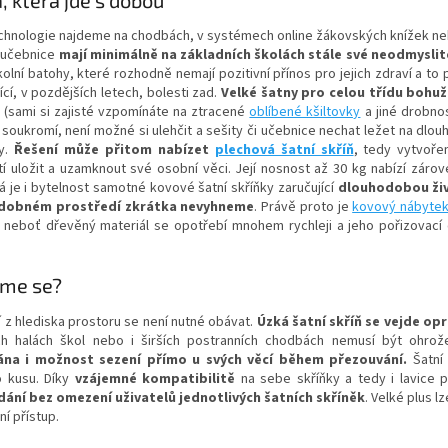
chnologie najdeme na chodbách, v systémech online žákovských knížek ne
a učebnice
mají minimálně na základních školách stále své neodmyslit
olní batohy, které rozhodně nemají pozitivní přínos pro jejich zdraví a to
ící, v pozdějších letech, bolesti zad.
Velké šatny pro celou třídu bohuž
(sami si zajisté vzpomínáte na ztracené
oblíbené kšiltovky
a jiné drobnos
soukromí, není možné si ulehčit a sešity či učebnice nechat ležet na dlouh
y.
Řešení může přitom nabízet
plechová šatní skříň
, tedy vytvoře
í uložit a uzamknout své osobní věci. Její nosnost až 30 kg nabízí zárov
á je i bytelnost samotné kovové šatní skříňky zaručující
dlouhodobou živ
odobném prostředí zkrátka nevyhneme
. Právě proto je
kovový nábyte
, neboť dřevěný materiál se opotřebí mnohem rychleji a jeho pořizovací c
eme se?
 z hlediska prostoru se není nutné obávat.
Úzká šatní skříň se vejde op
ch halách škol nebo i širších postranních chodbách nemusí být ohrož
ána i možnost sezení přímo u svých věcí během přezouvání.
Šatní 
 kusu. Díky
vzájemné kompatibilitě
na sebe skříňky a tedy i lavice 
ání bez omezení uživatelů jednotlivých šatních skříněk
. Velké plus l
ní přístup.