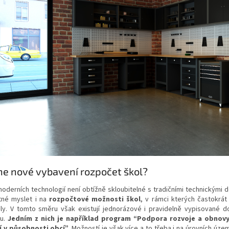
e nové vybavení rozpočet škol?
moderních technologií není obtížně skloubitelné s tradičními technickými
tné myslet i na
rozpočtové možnosti škol
, v rámci kterých častokrát
ly. V tomto směru však existují jednorázové i pravidelně vypisované dot
u.
Jedním z nich je například program “Podpora rozvoje a obnovy
í v působnosti obcí”.
Možností je však více a to třeba i na úrovních úze