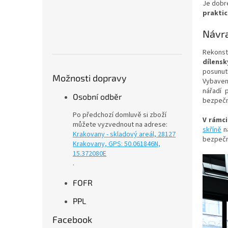
Je dobré
praktic
Návra
Rekonst
dílensk
posunutí
Možnosti dopravy
Vybaven
nářadí 
Osobní odběr
bezpečn
Po předchozí domluvě si zboží
V rámci
můžete vyzvednout na adrese:
skříně
na
Krakovany - skladový areál, 28127
bezpečn
Krakovany, GPS: 50.061846N,
15.372080E
.
FOFR
PPL
Facebook