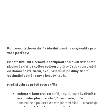
Policová plechová skříň - ideální poměr cena/kvalita pro
vaše potřeby!
Hledáte
kvalitní a cenově dostupnou
policovou skříň? Tato
plechová skříň je
skvělou volbou
pro široké spektrum využití -
od
domácností
,
firem
,
škol
,
skladů
až po
dílny
. Nabízí
optimální poměr ceny a kvality
na trhu.
Proč si vybrat právě tuto skříň?
Robustní konstrukce:
Skříň je vyrobena z
kvalitního
ocelového plechu
o síle 0,7 mm (dveře, boční
konstrukce a police) a 0,6 mm (ostatní části). To zaručuje