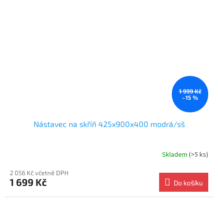
1 999 Kč
–15 %
Nástavec na skříň 425x900x400 modrá/sš
Skladem
(>5 ks)
2 056 Kč včetně DPH
1 699 Kč
Do košíku