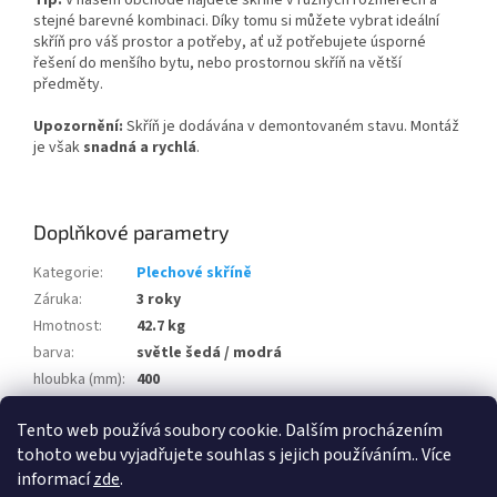
stejné barevné kombinaci. Díky tomu si můžete vybrat ideální
skříň pro váš prostor a potřeby, ať už potřebujete úsporné
řešení do menšího bytu, nebo prostornou skříň na větší
předměty.
Upozornění:
Skříň je dodávána v demontovaném stavu. Montáž
je však
snadná a rychlá
.
Doplňkové parametry
Kategorie
:
Plechové skříně
Záruka
:
3 roky
Hmotnost
:
42.7 kg
barva
:
světle šedá / modrá
hloubka (mm)
:
400
šířka (mm)
:
900
Tento web používá soubory cookie. Dalším procházením
výška (mm)
:
1850
tohoto webu vyjadřujete souhlas s jejich používáním.. Více
informací
zde
.
Z