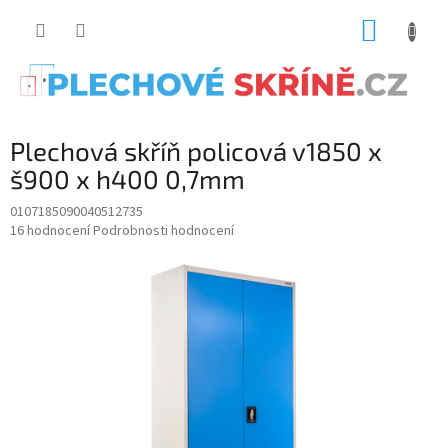
Přejít
NÁKUP
na
obsah
KOŠÍK
Plechová skříň policová v1850 x
š900 x h400 0,7mm
0107185090040512735
Průměrné
16 hodnocení
Podrobnosti hodnocení
hodnocení
produktu
je
4.9
z
5
hvězdiček.