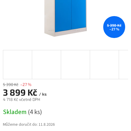
5 390 Kč
–27 %
5 390 Kč
–27 %
3 899 Kč
/ ks
4 718 Kč včetně DPH
Měrná
Skladem
(4 ks)
cena:
Můžeme doručit do:
11.8.2026