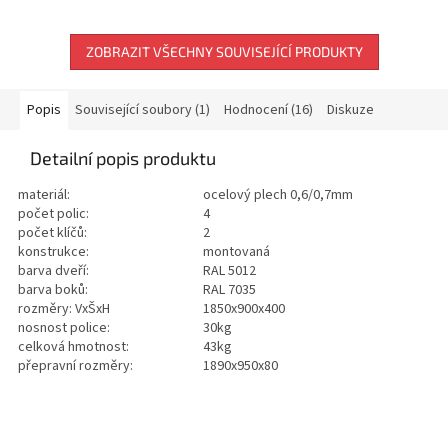
ZOBRAZIT VŠECHNY SOUVISEJÍCÍ PRODUKTY
Popis
Související soubory (1)
Hodnocení (16)
Diskuze
Detailní popis produktu
materiál:
ocelový plech 0,6/0,7mm
počet polic:
4
počet klíčů:
2
konstrukce:
montovaná
barva dveří:
RAL 5012
barva boků:
RAL 7035
rozměry: VxŠxH
1850x900x400
nosnost police:
30kg
celková hmotnost:
43kg
přepravní rozměry:
1890x950x80