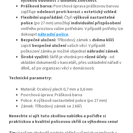
vysokou odolnost
a
dlouhou životnost
.
Prášková barva:
Povrchová úprava práškovou barvou
zajišťuje
odolnost proti korozi
a
estetický vzhled
.
Flexibilní uspořádání:
Čtyři
výškově nastavitelné
police
(po 27 mm) umožňují
individuální přizpůsobení
vnitřního prostoru vašim potřebám. V případě potřeby lze
dokoupit
náhradní police
.
Bezpečné uložení:
Tříbodový zámek s
dvěma klíči
zajistí
bezpečné uložení
vašich věcí. V případě
poškození zámku je možné objednat
náhradní zámek
.
Široké využití:
Skříň je vhodná pro
různé účely
- od
ukládání dokumentů v kanceláři, přes uskladnění nářadí v
dílně, až po organizaci věcí v domácnosti.
Technické parametry:
Materiál: Ocelový plech 0,7 mm a 0,6 mm
Povrchová úprava: Prášková barva
Police: 4 výškově nastavitelné police (po 27 mm)
Zámek: Tříbodový zámek se 2 klíči
Nenechte si ujít tuto skvělou nabídku a pořiďte si
praktickou a kvalitní policovou skříň za výhodnou cenu!
Tip:
V našem obchodě najdete skříně v různých rozměrech a