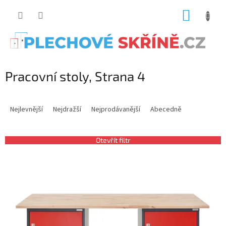
Přejít
NÁKUP
na
obsah
KOŠÍK
Pracovní stoly
, Strana 4
Ř
a
Nejlevnější
Nejdražší
Nejprodávanější
Abecedně
z
e
n
Otevřít filtr
í
V
p
ý
r
p
o
i
d
s
u
p
k
r