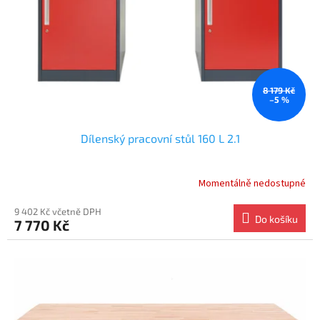
t
o
ů
d
u
k
t
ů
8 179 Kč
–5 %
Dílenský pracovní stůl 160 L 2.1
Momentálně nedostupné
9 402 Kč včetně DPH
Do košíku
7 770 Kč