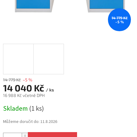
14 779 Kč
–5 %
14 779 Kč
–5 %
14 040 Kč
/ ks
16 988 Kč včetně DPH
Měrná
Skladem
(1 ks)
cena:
Můžeme doručit do:
11.8.2026