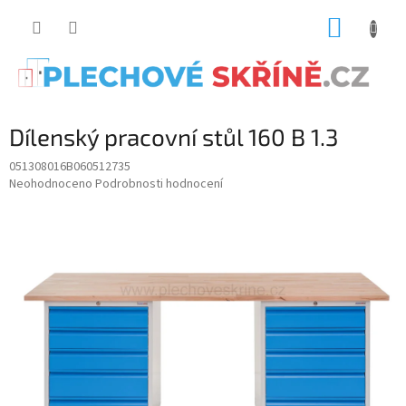
Přejít
NÁKUP
na
obsah
KOŠÍK
Dílenský pracovní stůl 160 B 1.3
051308016B060512735
Průměrné
Neohodnoceno
Podrobnosti hodnocení
hodnocení
produktu
je
0.0
z
5
hvězdiček.