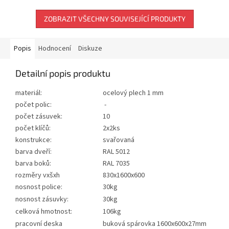
ZOBRAZIT VŠECHNY SOUVISEJÍCÍ PRODUKTY
Popis
Hodnocení
Diskuze
Detailní popis produktu
materiál:
ocelový plech 1 mm
počet polic:
-
počet zásuvek:
10
počet klíčů:
2x2ks
konstrukce:
svařovaná
barva dveří:
RAL 5012
barva boků:
RAL 7035
rozměry vxšxh
830x1600x600
nosnost police:
30kg
nosnost zásuvky:
30kg
celková hmotnost:
106kg
pracovní deska
buková spárovka 1600x600x27mm