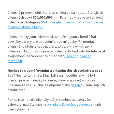
Dílenský pracovní stůl, který se skládá ze samostatně stojících
dílenských boxů
800x550x500mm
. Parametry jednotlivých boxů
naleznete v kategorii
"Policové plechové skříně"
a
"Zásuvkové
dílenské skříně a boxy".
Dílenské boxy jsou univerzální, tzn., že nejsou v horní části
vyvrtány otvory pro upevnění pracovní desky. Při montáži
dílenského stolu je tedy nutné tyto otvory vyvrtat, jak v
dílenském boxu, tak i v pracovní desce. Pokud toto budete řešit
svépomocí, nezapomeňte objednat "
Sada spojovacího
materiálu
".
Nechcete s vyměřováním a vrtáním děr zbytečně ztrácet
čas?
Nechte to na nás. Stačí když nám sdělíte jaký má být
přesah pracovní desky (v předu, vlevo a vpravo) a my vše
uděláme za vás. Službu lze objednat jako "
Vrtání
" v souvisejících
produktech.
Pokud jste nenašli dílenský stůl v kombinaci, která vám
vyhovuje, napište nám na
poradana@plechoveskrine.cz
- rádi
vám vyhovíme.