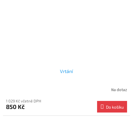
Vrtání
Na dotaz
1 029 Kč včetně DPH
850 Kč
Do košíku