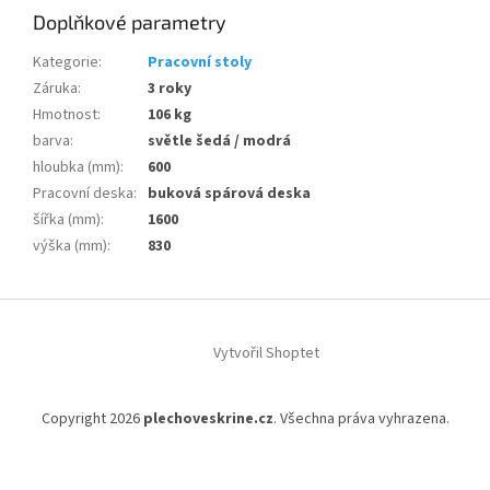
Doplňkové parametry
Kategorie
:
Pracovní stoly
Záruka
:
3 roky
Hmotnost
:
106 kg
barva
:
světle šedá / modrá
hloubka (mm)
:
600
Pracovní deska
:
buková spárová deska
šířka (mm)
:
1600
výška (mm)
:
830
Z
á
Vytvořil Shoptet
p
a
t
Copyright 2026
plechoveskrine.cz
. Všechna práva vyhrazena.
í