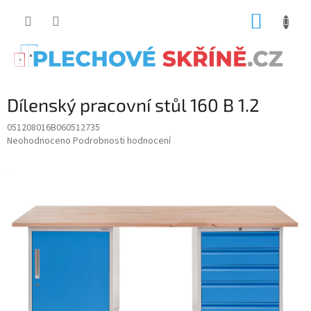
Přejít
NÁKUP
na
obsah
KOŠÍK
Dílenský pracovní stůl 160 B 1.2
051208016B060512735
Průměrné
Neohodnoceno
Podrobnosti hodnocení
hodnocení
produktu
je
0.0
z
5
hvězdiček.