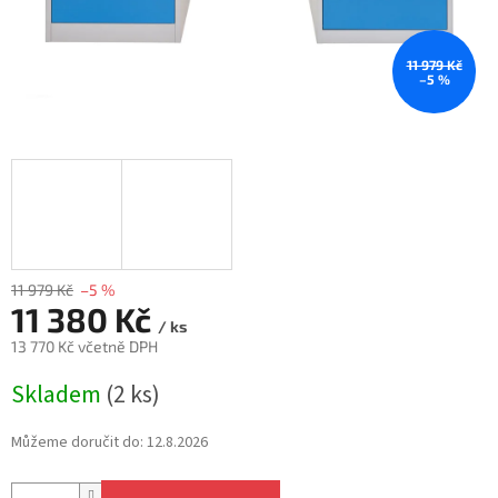
11 979 Kč
–5 %
11 979 Kč
–5 %
11 380 Kč
/ ks
13 770 Kč včetně DPH
Měrná
Skladem
(2 ks)
cena:
Můžeme doručit do:
12.8.2026