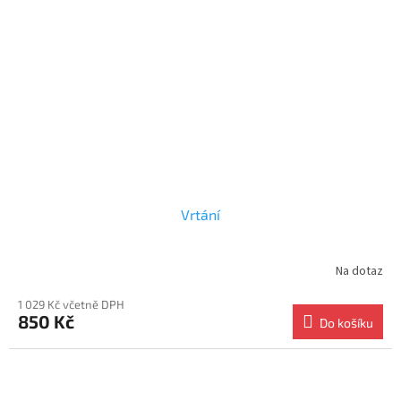
Vrtání
Na dotaz
1 029 Kč včetně DPH
850 Kč
Do košíku