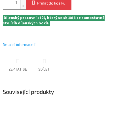
Přidat do košíku
Dílenský pracovní stůl, který se skládá ze samostatně
stojícíh
dílenských boxů.
Detailní informace
ZEPTAT SE
SDÍLET
Související produkty