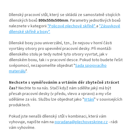
Dílenský pracovní stůl, který se skládá ze samostatně stojících
dílenských boxů
800x550x500mm
. Parametry jednotlivých boxů
naleznete v kategorii
"Policové plechové skříně"
a
"Zásuvkové
dílenské skříně a boxy".
Dílenské boxy jsou univerzální, tzn., že nejsou v horní části
vyvrtány otvory pro upevnění pracovní desky. Při montáži
dílenského stolu je tedy nutné tyto otvory vyvrtat, jak v
dílenském boxu, tak i v pracovní desce. Pokud toto budete řešit
svépomocí, nezapomeňte objednat "
Sada spojovacího
materiálu
".
Nechcete s vyměřováním a vrtáním děr zbytečně ztrácet
čas?
Nechte to na nás. Stačí když nám sdělíte jaký má být
přesah pracovní desky (v předu, vlevo a vpravo) a my vše
uděláme za vás. Službu lze objednat jako "
Vrtání
" v souvisejících
produktech.
Pokud jste nenašli dílenský stůl v kombinaci, která vám
vyhovuje, napište nám na
poradana@plechoveskrine.cz
- rádi
vám vyhovíme.