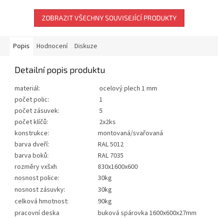
ZOBRAZIT VŠECHNY SOUVISEJÍCÍ PRODUKTY
Popis
Hodnocení
Diskuze
Detailní popis produktu
materiál:
ocelový plech 1 mm
počet polic:
1
počet zásuvek:
5
počet klíčů:
2x2ks
konstrukce:
montovaná/svařovaná
barva dveří:
RAL 5012
barva boků:
RAL 7035
rozměry vxšxh
830x1600x600
nosnost police:
30kg
nosnost zásuvky:
30kg
celková hmotnost:
90kg
pracovní deska
buková spárovka 1600x600x27mm