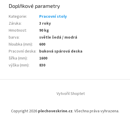
Doplňkové parametry
Kategorie
:
Pracovní stoly
Záruka
:
3 roky
Hmotnost
:
90 kg
barva
:
světle šedá / modrá
hloubka (mm)
:
600
Pracovní deska
:
buková spárová deska
šířka (mm)
:
1600
výška (mm)
:
830
Z
á
Vytvořil Shoptet
p
a
t
Copyright 2026
plechoveskrine.cz
. Všechna práva vyhrazena.
í