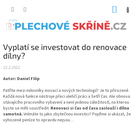
Přejít
NÁKUP
na
obsah
KOŠÍK
Vyplatí se investovat do renovace
dílny?
22.2.2022
Autor: Daniel Filip
Patříte mezi milovníky inovací a nových technologií? Je to přirozené.
Každá nová funkce nástroje přeci ulehčí práci a šetří čas. Ale obnova
stávajícího pracovního vybavení a není jedinou záležitostí, na kterou
byste se měli soustředit.
Renovaci si čas od času zaslouží i dílna
samotná.
Vnímáte to jako zbytečnou investici? Pojďme si ukázat, že
vyhozené peníze to opravdu nejsou…