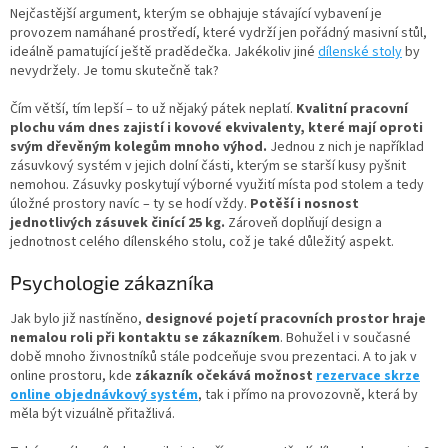
Nejčastější argument, kterým se obhajuje stávající vybavení je
provozem namáhané prostředí, které vydrží jen pořádný masivní stůl,
ideálně pamatující ještě pradědečka. Jakékoliv jiné
dílenské stoly
by
nevydržely. Je tomu skutečně tak?
Čím větší, tím lepší – to už nějaký pátek neplatí.
Kvalitní pracovní
plochu vám dnes zajistí i kovové ekvivalenty, které mají oproti
svým dřevěným kolegům mnoho výhod.
Jednou z nich je například
zásuvkový systém v jejich dolní části, kterým se starší kusy pyšnit
nemohou. Zásuvky poskytují výborné využití místa pod stolem a tedy
úložné prostory navíc – ty se hodí vždy.
Potěší i nosnost
jednotlivých zásuvek činící 25 kg.
Zároveň doplňují design a
jednotnost celého dílenského stolu, což je také důležitý aspekt.
Psychologie zákazníka
Jak bylo již nastíněno,
designové pojetí pracovních prostor hraje
nemalou roli při kontaktu se zákazníkem
. Bohužel i v současné
době mnoho živnostníků stále podceňuje svou prezentaci. A to jak v
online prostoru, kde
zákazník očekává možnost
rezervace skrze
online objednávkový systém
, tak i přímo na provozovně, která by
měla být vizuálně přitažlivá.