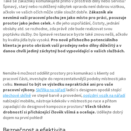
Také se zákazníky komunikujete přímo v prostředí dílny nebo servisu?
Špinavý, starý nebo rozklížený nábytek opravdu není dobrou vizitkou,
ačkoliv ve vašich očích může stále sloužit dobře.
Zákazník ale
nevnímá vaši pracovní plochu jen jako místo pro práci, posuzuje
prostor jako jeden celek.
A dle jeho uspořádání, čistoty, jednání
obsluhy atd. se rozhodne, zda právě zde bude realizovat svou
poptávku služby. Do špinavé restaurace byste také znovu nešli, ačkoliv
by kvalita jídla byla vysoká.
Pro nově příchozího potenciálního
klienta je proto obrázek vaší prodejny nebo dílny důležitý a v
danou chvíli jediný záchytný bod vypovídající o vašich službách.
Nemáte-li možnost oddělit prostory pro komunikaci s klienty od
pracovní části, investujte do reprezentativnější podoby místnosti jako
celku.
Nemusí to být ve výsledku nepraktické ani pro vaše
pracovní výkony.
Skříňka na nářadí
ladící s designem opodál stojící
plechové skříně
ve stejné barvě a provedení,
pojízdný vozík na nářadí
nabízející mobilitu, nástroje kdekoliv v místnosti po ruce a přitom
zapadající do designové kompozice prostoru?
Všech těchto
drobností si přicházející člověk všímá a oceňuje.
Udělejte dobrý
dojem na první pohled!
Bezpečnost a efektivita