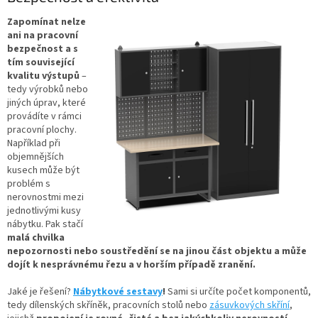
Zapomínat nelze
ani na pracovní
bezpečnost a s
tím související
kvalitu výstupů
–
tedy výrobků nebo
jiných úprav, které
provádíte v rámci
pracovní plochy.
Například při
objemnějších
kusech může být
problém s
nerovnostmi mezi
jednotlivými kusy
nábytku. Pak stačí
malá chvilka
nepozornosti nebo soustředění se na jinou část objektu a může
dojít k nesprávnému řezu a v horším případě zranění.
Jaké je řešení?
Nábytkové sestavy
!
Sami si určíte počet komponentů,
tedy dílenských skříněk, pracovních stolů nebo
zásuvkových skříní
,