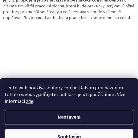
jejichž
propojení je rovné, čisté a bez jakýchkoliv nerovností.
Získáte tím větší pracovní plochu, která bude prakticky ukrývat i úložné
prostory pro menší součástky a celá sestava se bude vzájemně
doplňovat. Bezpečnost a efektivita práce tak na sebe nenechá čekat.
Tento web používá soubory cookie. Dalším procházením
PŘEDCHOZÍ ČLÁNEK
DALŠÍ ČLÁNEK
tohoto webu vyjadřujete souhlas s jejich používáním.. Více
informací
zde
.
Z
á
Nastavení
Vytvořil Shoptet
p
a
t
Souhlasím
Copyright 2026
plechoveskrine.cz
. Všechna práva vyhrazena.