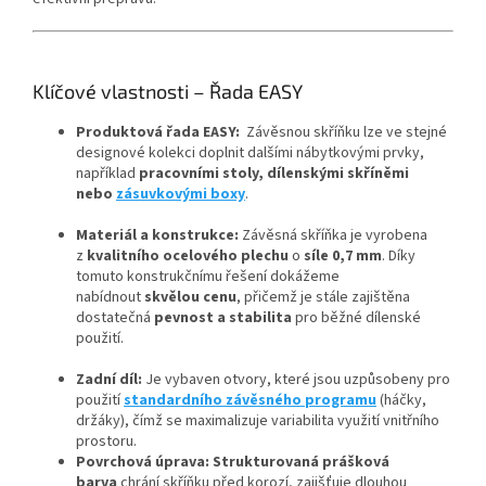
Klíčové vlastnosti – Řada EASY
Produktová řada
EASY:
Závěsnou skříňku lze ve stejné
designové kolekci doplnit dalšími nábytkovými prvky,
například
pracovními stoly, dílenskými skříněmi
nebo
zásuvkovými boxy
.
Materiál a konstrukce:
Závěsná skříňka je vyrobena
z
kvalitního ocelového plechu
o
síle 0,7 mm
. Díky
tomuto konstrukčnímu řešení dokážeme
nabídnout
skvělou cenu
, přičemž je stále zajištěna
dostatečná
pevnost a stabilita
pro běžné dílenské
použití.
Zadní díl:
Je vybaven otvory, které jsou uzpůsobeny pro
použití
standardního závěsného programu
(háčky,
držáky), čímž se maximalizuje variabilita využití vnitřního
prostoru.
Povrchová úprava:
Strukturovaná prášková
barva
chrání skříňku před korozí, zajišťuje dlouhou