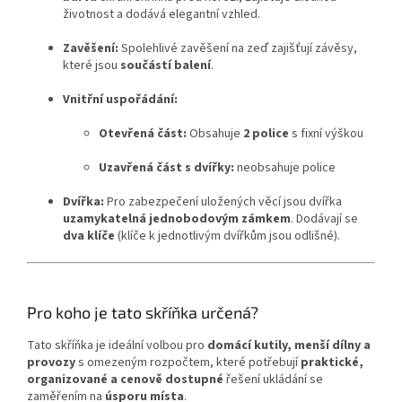
životnost a dodává elegantní vzhled.
Zavěšení:
Spolehlivé zavěšení na zeď zajišťují závěsy,
které jsou
součástí balení
.
Vnitřní uspořádání:
Otevřená část:
Obsahuje
2 police
s fixní výškou
Uzavřená část s dvířky:
neobsahuje police
Dvířka:
Pro zabezpečení uložených věcí jsou dvířka
uzamykatelná jednobodovým zámkem
. Dodávají se
dva klíče
(klíče k jednotlivým dvířkům jsou odlišné).
Pro koho je tato skříňka určená?
Tato skříňka je ideální volbou pro
domácí kutily, menší dílny a
provozy
s omezeným rozpočtem, které potřebují
praktické,
organizované a cenově dostupné
řešení ukládání se
zaměřením na
úsporu místa
.