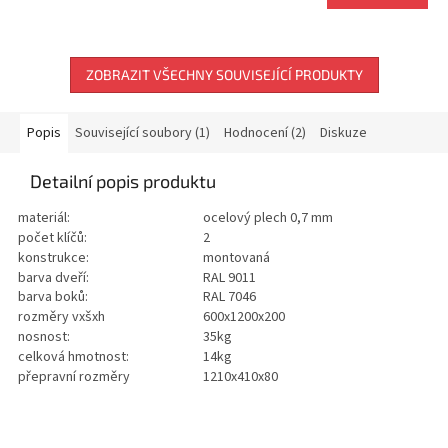
ZOBRAZIT VŠECHNY SOUVISEJÍCÍ PRODUKTY
Popis
Související soubory (1)
Hodnocení (2)
Diskuze
Detailní popis produktu
materiál:
ocelový plech 0,7 mm
počet klíčů:
2
konstrukce:
montovaná
barva dveří:
RAL 9011
barva boků:
RAL 7046
rozměry vxšxh
600x1200x200
nosnost:
35kg
celková hmotnost:
14kg
přepravní rozměry
1210x410x80