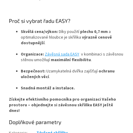
Proč si vybrat řadu EASY?
Skvělá cena/výkon:
Díky použití
plechu 0,7 mm
a
optimalizované hloubce je skříňka
výrazně cenově
dostupnější
.
Organizace:
Závěsná sada EASY
v kombinaci s závěsnou
stěnou umožňují
maximální flexibilitu
.
Bezpečnost:
Uzamykatelná dvířka zajišťují
ochranu
uložených věcí
.
Snadná montáž a instalace.
Získejte efektivního pomocníka pro organizaci Vašeho
prostoru – objednejte si závěsnou skříňku EASY ještě
dnes!
Doplňkové parametry
Kategorie
:
Závěsné skříňky