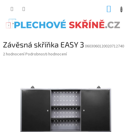
Přejít
NÁKUP
na
obsah
KOŠÍK
Závěsná skříňka EASY 3
0603060120020712740
Průměrné
2 hodnocení
Podrobnosti hodnocení
hodnocení
produktu
je
5.0
z
5
hvězdiček.