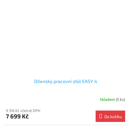
Dílenský pracovní stůl EASY 4
Skladem
(5 ks)
Průměrné
hodnocení
9 316 Kč včetně DPH
produktu
7 699 Kč
je
Do košíku
4.6
z