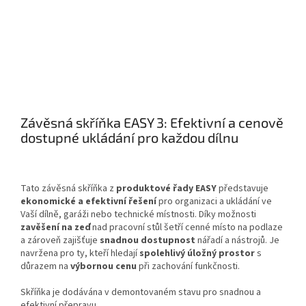
Závěsná skříňka EASY 3: Efektivní a cenově
dostupné ukládání pro každou dílnu
Tato závěsná skříňka z
produktové řady EASY
představuje
ekonomické a efektivní řešení
pro organizaci a ukládání ve
Vaší dílně, garáži nebo technické místnosti. Díky možnosti
zavěšení na zeď
nad pracovní stůl šetří cenné místo na podlaze
a zároveň zajišťuje
snadnou dostupnost
nářadí a nástrojů. Je
navržena pro ty, kteří hledají
spolehlivý úložný prostor
s
důrazem na
výbornou cenu
při zachování funkčnosti.
Skříňka je dodávána v demontovaném stavu pro snadnou a
efektivní přepravu.