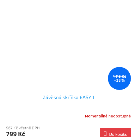
5
hvězdiček.
1 115 Kč
–28 %
Závěsná skříňka EASY 1
Momentálně nedostupné
967 Kč včetně DPH
799 Kč
Do košíku