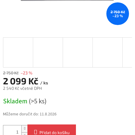
2 750 Kč
–23 %
2 750 Kč
–23 %
2 099 Kč
/ ks
2 540 Kč včetně DPH
Měrná
Skladem
(>5 ks)
cena:
Můžeme doručit do:
11.8.2026
Přidat do košíku