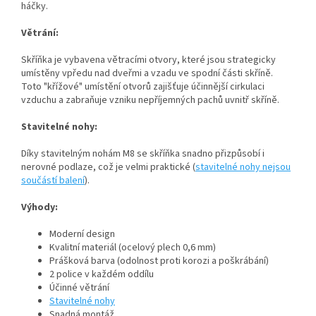
háčky.
Větrání:
Skříňka je vybavena větracími otvory, které jsou strategicky
umístěny vpředu nad dveřmi a vzadu ve spodní části skříně.
Toto "křížové" umístění otvorů zajišťuje účinnější cirkulaci
vzduchu a zabraňuje vzniku nepříjemných pachů uvnitř skříně.
Stavitelné nohy:
Díky stavitelným nohám M8 se skříňka snadno přizpůsobí i
nerovné podlaze, což je velmi praktické (
stavitelné nohy nejsou
součástí balení
).
Výhody:
Moderní design
Kvalitní materiál (ocelový plech 0,6 mm)
Prášková barva (odolnost proti korozi a poškrábání)
2 police v každém oddílu
Účinné větrání
Stavitelné nohy
Snadná montáž