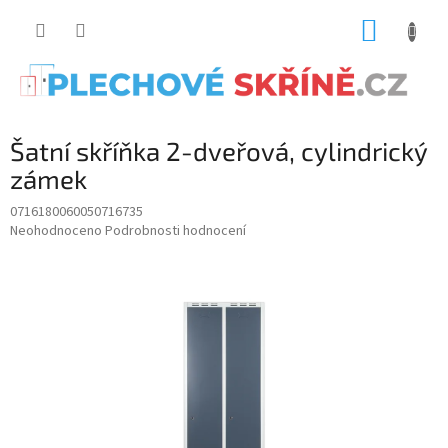
Přejít
NÁKUP
na
obsah
KOŠÍK
Šatní skříňka 2-dveřová, cylindrický
zámek
0716180060050716735
Průměrné
Neohodnoceno
Podrobnosti hodnocení
hodnocení
produktu
je
0.0
z
5
hvězdiček.