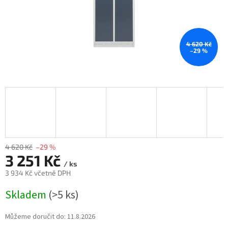
4 620 Kč
–29 %
4 620 Kč
–29 %
3 251 Kč
/ ks
3 934 Kč včetně DPH
Měrná
Skladem
(>5 ks)
cena:
Můžeme doručit do:
11.8.2026