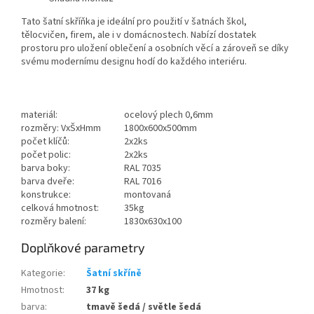
Tato šatní skříňka je ideální pro použití v šatnách škol,
tělocvičen, firem, ale i v domácnostech. Nabízí dostatek
prostoru pro uložení oblečení a osobních věcí a zároveň se díky
svému modernímu designu hodí do každého interiéru.
materiál:
ocelový plech 0,6mm
rozměry: VxŠxHmm
1800x600x500mm
počet klíčů:
2x2ks
počet polic:
2x2ks
barva boky:
RAL 7035
barva dveře:
RAL 7016
konstrukce:
montovaná
celková hmotnost:
35kg
rozměry balení:
1830x630x100
Doplňkové parametry
Kategorie
:
Šatní skříně
Hmotnost
:
37 kg
barva
:
tmavě šedá / světle šedá