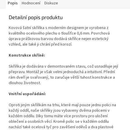
Popis
Hodnocení
Diskuze
Detailní popis produktu
Kovová šatní skříňka s moderním designem je vyrobena z
kvalitního ocelového plechu o tloušťce 0,6 mm. Povrchová
úprava práškovou barvou dodává skříňce nejen estetický
vzhled, ale také ji chrání před korozí.
Konstrukce skříně:
Skříňka je dodávána v demontovaném stavu, což usnadňuje její
přepravu. Montáž je však velmi jednoduchá a intuitivní. Přední
rám dveří je svařovaný, to zaručuje větší tuhost konstrukce a
dlouhou životnost.
Vnitřní uspořádání:
Oproti jiným skříňkám na trhu, které mají pouze jednu polici na
každý oddíl, naše skříňky jsou vybaveny dvěma policemi v
každém oddílu. Díky tomu máte více prostoru pro uložení
oblečení a osobních věcí. Kromě polic se v každém oddílu
nachází také ocelová tyč pro zavěšení oděvů a dva plastové