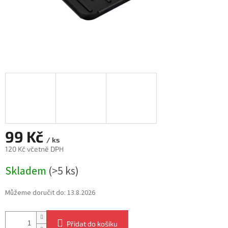
99 Kč
/ ks
120 Kč včetně DPH
Měrná
Skladem
(>5 ks)
cena:
Můžeme doručit do:
13.8.2026
Přidat do košíku