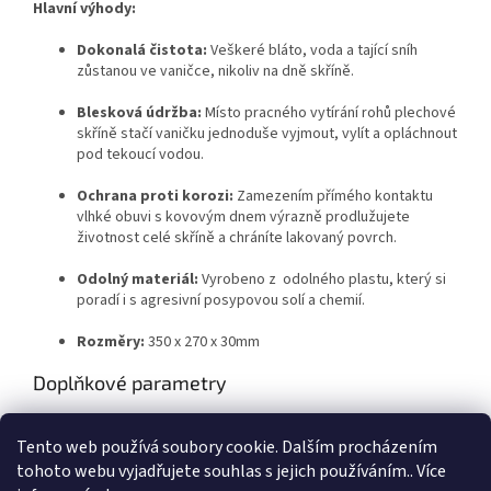
Hlavní výhody:
Dokonalá čistota:
Veškeré bláto, voda a tající sníh
zůstanou ve vaničce, nikoliv na dně skříně.
Blesková údržba:
Místo pracného vytírání rohů plechové
skříně stačí vaničku jednoduše vyjmout, vylít a opláchnout
pod tekoucí vodou.
Ochrana proti korozi:
Zamezením přímého kontaktu
vlhké obuvi s kovovým dnem výrazně prodlužujete
životnost celé skříně a chráníte lakovaný povrch.
Odolný materiál:
Vyrobeno z odolného plastu, který si
poradí i s agresivní posypovou solí a chemií.
Rozměry:
350 x 270 x 30mm
Doplňkové parametry
Kategorie
:
Šatní skříně
Tento web používá soubory cookie. Dalším procházením
Hmotnost
:
1 kg
tohoto webu vyjadřujete souhlas s jejich používáním.. Více