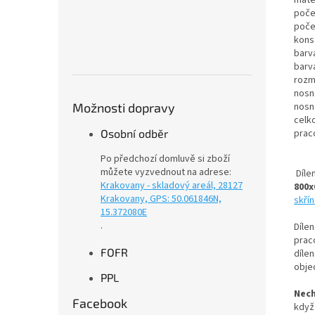
poče
počet
kons
barva
barv
rozm
nosn
Možnosti dopravy
nosn
celk
Osobní odběr
prac
Po předchozí domluvě si zboží
můžete vyzvednout na adrese:
Díle
Krakovany - skladový areál, 28127
800
Krakovany, GPS: 50.061846N,
skří
15.372080E
.
Dílen
praco
FOFR
díle
obje
PPL
Nech
Facebook
když