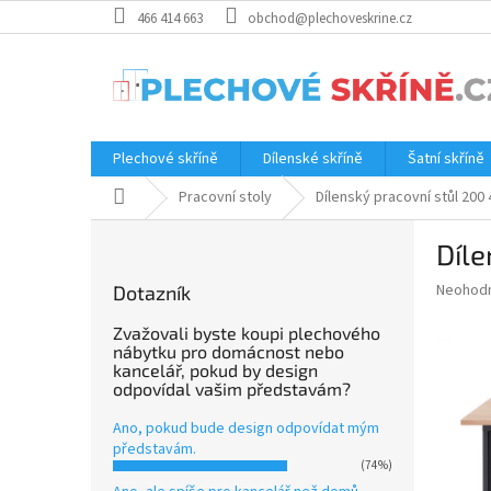
Přejít
466 414 663
obchod@plechoveskrine.cz
na
obsah
Plechové skříně
Dílenské skříně
Šatní skříně
Domů
Pracovní stoly
Dílenský pracovní stůl 200 
P
Díle
o
s
Průměr
Neohod
Dotazník
t
hodnoce
r
produkt
Zvažovali byste koupi plechového
a
nábytku pro domácnost nebo
je
kancelář, pokud by design
0.0
n
odpovídal vašim představám?
z
n
5
í
Ano, pokud bude design odpovídat mým
hvězdič
p
představám.
(74%)
a