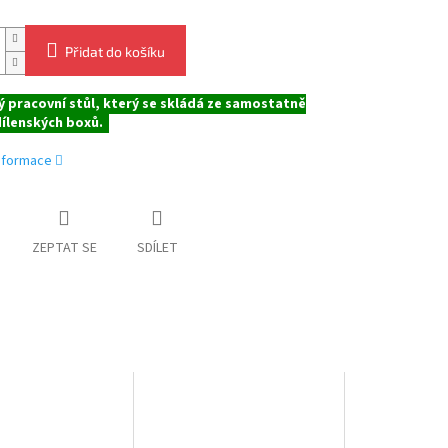
Přidat do košíku
 pracovní stůl, který se skládá ze samostatně
dílenských boxů.
informace
ZEPTAT SE
SDÍLET