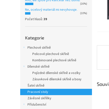
Ano, ale spíše pro kancelář než domů.
n
(16%)
e
Ne, ocelový materiál mi nevyhovuje.
l
(10%)
Počet hlasů:
39
Přeskočit
Kategorie
kategorie
Plechové skříně
Policové plechové skříně
Kombinované plechové skříně
Dílenské skříně
Pojízdné dílenské skříně a vozíky
Zásuvkové dílenské skříně a boxy
Souvi
Šatní skříně
Pracovní stoly
Závěsné skříňky
Příslušenství