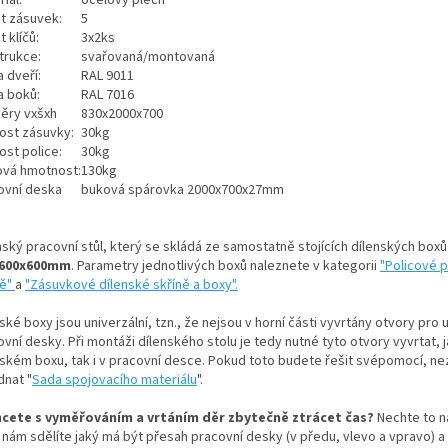
t zásuvek:
5
 klíčů:
3x2ks
trukce:
svařovaná/montovaná
 dveří:
RAL 9011
a boků:
RAL 7016
ěry vxšxh
830x2000x700
ost zásuvky:
30kg
ost police:
30kg
ová hmotnost:
130kg
ovní deska
buková spárovka 2000x700x27mm
nský pracovní stůl, který se skládá ze samostatně stojících dílenských boxů
x600x600mm
. Parametry jednotlivých boxů naleznete v kategorii
"Policové 
ně"
a
"Zásuvkové dílenské skříně a boxy".
ské boxy jsou univerzální, tzn., že nejsou v horní části vyvrtány otvory pro
vní desky. Při montáži dílenského stolu je tedy nutné tyto otvory vyvrtat, j
nském boxu, tak i v pracovní desce. Pokud toto budete řešit svépomocí, 
dnat "
Sada spojovacího materiálu
".
cete s vyměřováním a vrtáním děr zbytečně ztrácet čas?
Nechte to na
 nám sdělíte jaký má být přesah pracovní desky (v předu, vlevo a vpravo) 