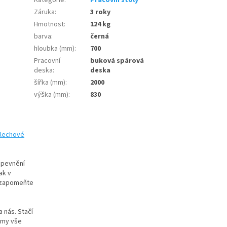
Záruka
:
3 roky
Hmotnost
:
124 kg
barva
:
černá
hloubka (mm)
:
700
Pracovní
buková spárová
deska
:
deska
šířka (mm)
:
2000
výška (mm)
:
830
plechové
 upevnění
ak v
nezapomeňte
 nás. Stačí
a my vše