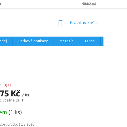
NÍ PODMÍNKY
OCHRANA OSOBNÍCH ÚDAJŮ
Přihlášení
NÁKUPNÍ
Prázdný košík
KOŠÍK
odej
Dárkové poukazy
Magazín
O nás
Kontakty
č
–5 %
975 Kč
/ ks
č včetně DPH
dem
(1 ks)
oručit do:
12.8.2026