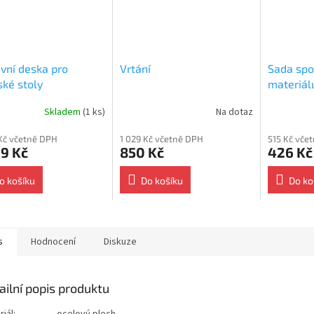
vní deska pro
Vrtání
Sada spo
ské stoly
materiál
x700x27 BUK
Skladem
(1 ks)
Na dotaz
rné
cení
Kč včetně DPH
1 029 Kč včetně DPH
515 Kč vče
ktu
9 Kč
850 Kč
426 Kč
o košíku
Do košíku
Do ko
ček.
s
Hodnocení
Diskuze
ailní popis produktu
iál:
ocelový plech