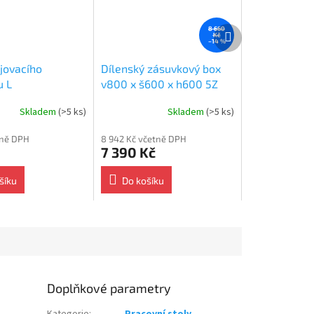
Další
8 660
Kč
produkt
–14 %
jovacího
Dílenský zásuvkový box
u L
v800 x š600 x h600 5Z
Skladem
(>5 ks)
Skladem
(>5 ks)
tně DPH
8 942 Kč včetně DPH
7 390 Kč
šíku
Do košíku
Doplňkové parametry
Kategorie
:
Pracovní stoly