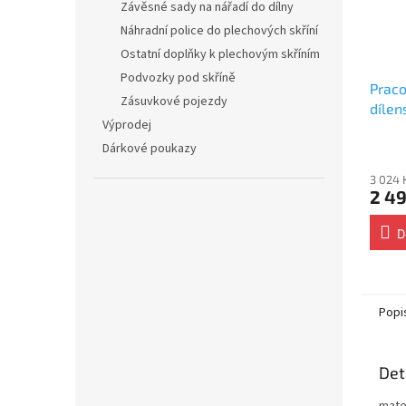
Závěsné sady na nářadí do dílny
Náhradní police do plechových skříní
Ostatní doplňky k plechovým skříním
Podvozky pod skříně
Praco
Zásuvkové pojezdy
dílen
Výprodej
2000
Průmě
Dárkové poukazy
hodno
3 024 
produ
2 49
je
5.0
z
D
5
hvězdi
Popi
Det
mater