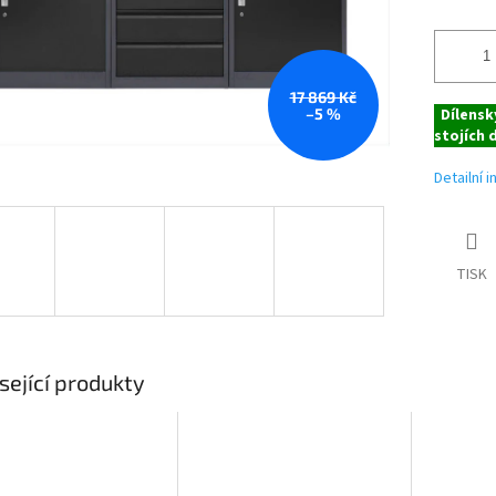
17 869 Kč
–5 %
Dílenský
stojích 
Detailní 
TISK
sející produkty