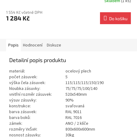
Skladem
(1 ks)
1 554 Kč včetně DPH
1 284 Kč
Do košíku
Popis
Hodnocení
Diskuze
Detailní popis produktu
materiál:
ocelový plech
počet zásuvek:
5
výška čela zásuvek:
115/115/115/150/190
hloubka zásuvky:
75/75/75/100/140
vnitřní rozměr zásuvek:
520x540mm
výsuv zásuvky:
90%
konstrukce:
svařovaná
barva zásuvek:
RAL 9011
barva boků:
RAL 7016
zámek:
ANO / 2 klíče
rozměry VxŠxH:
800x600x600mm
nosnost zásuvky:
30kg