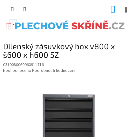
Přejít
NÁKUP
na
obsah
KOŠÍK
Dílenský zásuvkový box v800 x
š600 x h600 5Z
0310080060060911716
Průměrné
Neohodnoceno
Podrobnosti hodnocení
hodnocení
produktu
je
0.0
z
5
hvězdiček.