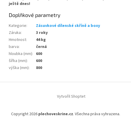
ještě dnes!
Doplňkové parametry
Kategorie
:
Zásuvkové dílenské skříně a boxy
Záruka
:
3 roky
Hmotnost
:
44 kg
barva
:
černá
hloubka (mm)
:
600
šířka (mm)
:
600
výška (mm)
:
800
Z
á
Vytvořil Shoptet
p
a
t
Copyright 2026
plechoveskrine.cz
. Všechna práva vyhrazena.
í