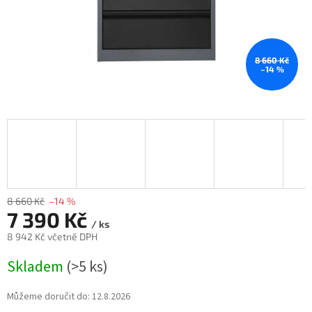
8 660 Kč
–14 %
8 660 Kč
–14 %
7 390 Kč
/ ks
8 942 Kč včetně DPH
Měrná
Skladem
(>5 ks)
cena:
Můžeme doručit do:
12.8.2026