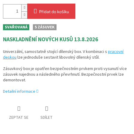
Přidat do košíku
SVAŘOVANÁ
5 ZÁSUVEK
NASKLADNĚNÍ NOVÝCH KUSŮ 13.8.2026
Univerzální, samostatně stojící dílenský box. V kombinaci s
pracovní
deskou
lze jednoduše sestavit libovolný dílenský stůl.
Zásuvkový box je opatřen bezpečnostním prvkem proti vysunutí více
zásuvek najednou a následného převrhnutí. Bezpečnostní prvek lze
demontovat.
Detailní informace
ZEPTAT SE
SDÍLET