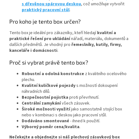
s dřevěnou spárovou deskou
, což umožňuje vytvořit
praktický pracovní stůl
.
Pro koho je tento box určen?
Tento box je ideální pro zákazníky, kteří hledají
kvalitní a
praktické řešení pro ukládání
nářadí, materiálu, dokumentů a
dalších předmětů. Je vhodný pro
řemeslníky, kutily, firmy,
kanceláře i domácnosti
.
Proč si vybrat právě tento box?
Robustní a odolná konstrukce
z kvalitního ocelového
plechu.
Kvalitní kuličkové pojezdy
s možností dokoupení
náhradních dílů.
Bezpečnostní pojistka
proti převrhnutí.
Centrální zamykání
všech zásuvek.
Široké možnosti využití
jako samostatně stojící box
nebo v kombinaci s deskou jako pracovní stůl.
Dodáváno smontované
- ihned k použití.
Výborný poměr cena/kvalita
.
Nečekejte a objednejte si náš plechový zásuvkový box