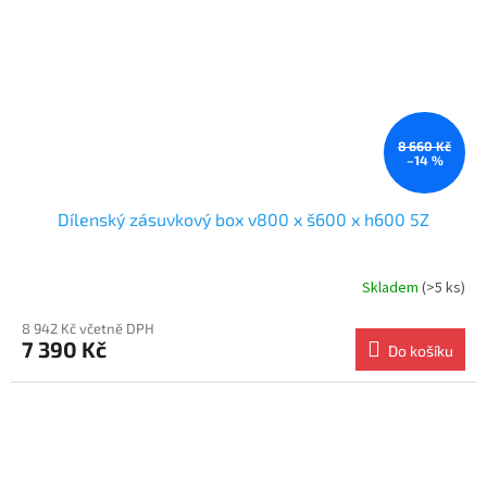
8 660 Kč
–14 %
Dílenský zásuvkový box v800 x š600 x h600 5Z
Skladem
(>5 ks)
8 942 Kč včetně DPH
7 390 Kč
Do košíku