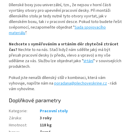
Dílenské boxy jsou univerzální, tzn., že nejsou v horní části
vyvrtány otvory pro upevnění pracovní desky. Při montáži
dílenského stolu je tedy nutné tyto otvory vyvrtat, jak v
dílenském boxu, tak i v pracovní desce. Pokud toto budete řešit
svépomocí, nezapomeňte objednat "
Sada spojovacího
materiálu
".
Nechcete s vyměřováním a vrtáním děr zbytečně ztrácet
čas?
Nechte to na nás. Stačí když nám sdělíte jaký má být
přesah pracovní desky (v předu, vlevo a vpravo) a my vše
uděláme za vás. Službu lze objednat jako "
Vrtání
" v souvisejících
produktech.
Pokud jste nenašli dílenský stůl v kombinaci, která vám
vyhovuje, napište nám na
poradana@plechoveskrine.cz
- rádi
vám vyhovíme.
Doplňkové parametry
Kategorie
:
Pracovní stoly
Záruka
:
3 roky
Hmotnost
:
118 kg