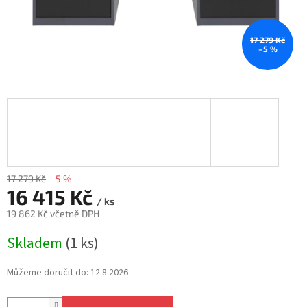
17 279 Kč
–5 %
17 279 Kč
–5 %
16 415 Kč
/ ks
19 862 Kč včetně DPH
Měrná
Skladem
(1 ks)
cena:
Můžeme doručit do:
12.8.2026