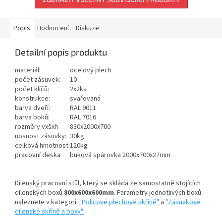
Popis
Hodnocení
Diskuze
Detailní popis produktu
materiál:
ocelový plech
počet zásuvek:
10
počet klíčů:
2x2ks
konstrukce:
svařovaná
barva dveří:
RAL 9011
barva boků:
RAL 7016
rozměry vxšxh
830x2000x700
nosnost zásuvky:
30kg
celková hmotnost:
120kg
pracovní deska
buková spárovka 2000x700x27mm
Dílenský pracovní stůl, který se skládá ze samostatně stojících
dílenských boxů
800x600x600mm
. Parametry jednotlivých boxů
naleznete v kategorii
"Policové plechové skříně"
a
"Zásuvkové
dílenské skříně a boxy".