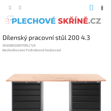
Přejít
NÁKUP
na
obsah
KOŠÍK
Dílenský pracovní stůl 200 4.3
0543080200070911716
Průměrné
Neohodnoceno
Podrobnosti hodnocení
hodnocení
produktu
je
0.0
z
5
hvězdiček.