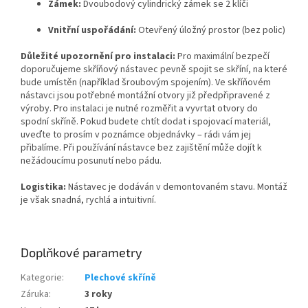
Zámek:
Dvoubodový cylindrický zámek se 2 klíči
Vnitřní uspořádání:
Otevřený úložný prostor (bez polic)
Důležité upozornění pro instalaci:
Pro maximální bezpečí
doporučujeme skříňový nástavec pevně spojit se skříní, na které
bude umístěn (například šroubovým spojením). Ve skříňovém
nástavci jsou potřebné montážní otvory již předpřipravené z
výroby. Pro instalaci je nutné rozměřit a vyvrtat otvory do
spodní skříně. Pokud budete chtít dodat i spojovací materiál,
uveďte to prosím v poznámce objednávky – rádi vám jej
přibalíme. Při používání nástavce bez zajištění může dojít k
nežádoucímu posunutí nebo pádu.
Logistika:
Nástavec je dodáván v demontovaném stavu. Montáž
je však snadná, rychlá a intuitivní.
Doplňkové parametry
Kategorie
:
Plechové skříně
Záruka
:
3 roky