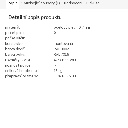
hvězdiček.
Popis
Související soubory (1)
Hodnocení
Diskuze
Detailní popis produktu
materiál:
ocelový plech 0,7mm
počet polic:
0
počet klíčů:
2
konstrukce:
montovaná
barva dveří:
RAL 3002
barva boků:
RAL 7016
rozměry: VxŠxH
425x1000x500
nosnost police:
-
celková hmotnost:
15kg
přepravní rozměry:
550x1050x100