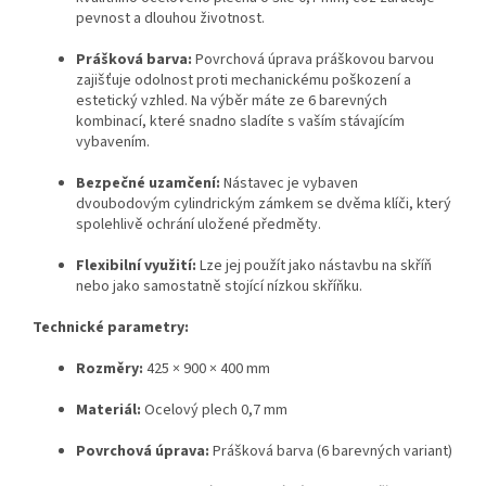
pevnost a dlouhou životnost.
Prášková barva:
Povrchová úprava práškovou barvou
zajišťuje odolnost proti mechanickému poškození a
estetický vzhled. Na výběr máte ze 6 barevných
kombinací, které snadno sladíte s vaším stávajícím
vybavením.
Bezpečné uzamčení:
Nástavec je vybaven
dvoubodovým cylindrickým zámkem se dvěma klíči, který
spolehlivě ochrání uložené předměty.
Flexibilní využití:
Lze jej použít jako nástavbu na skříň
nebo jako samostatně stojící nízkou skříňku.
Technické parametry:
Rozměry:
425 × 900 × 400 mm
Materiál:
Ocelový plech 0,7 mm
Povrchová úprava:
Prášková barva (6 barevných variant)