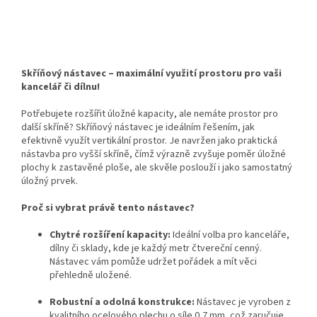
Skříňový nástavec – maximální využití prostoru pro vaši
kancelář či dílnu!
Potřebujete rozšířit úložné kapacity, ale nemáte prostor pro
další skříně? Skříňový nástavec je ideálním řešením, jak
efektivně využít vertikální prostor. Je navržen jako praktická
nástavba pro vyšší skříně, čímž výrazně zvyšuje poměr úložné
plochy k zastavěné ploše, ale skvěle poslouží i jako samostatný
úložný prvek.
Proč si vybrat právě tento nástavec?
Chytré rozšíření kapacity:
Ideální volba pro kanceláře,
dílny či sklady, kde je každý metr čtvereční cenný.
Nástavec vám pomůže udržet pořádek a mít věci
přehledně uložené.
Robustní a odolná konstrukce:
Nástavec je vyroben z
kvalitního ocelového plechu o síle 0,7 mm, což zaručuje