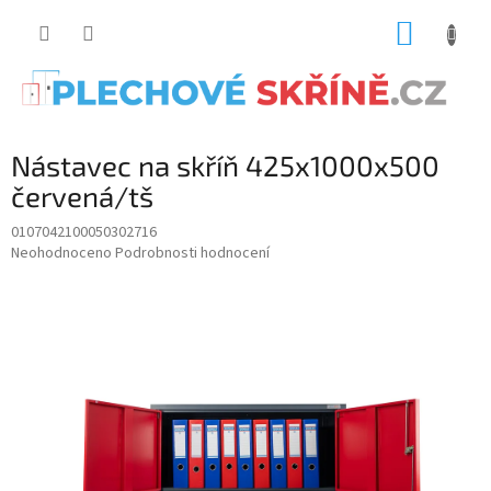
Přejít
NÁKUP
na
obsah
KOŠÍK
Nástavec na skříň 425x1000x500
červená/tš
0107042100050302716
Průměrné
Neohodnoceno
Podrobnosti hodnocení
hodnocení
produktu
je
0.0
z
5
hvězdiček.