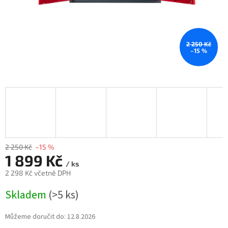
2 250 Kč
–15 %
2 250 Kč
–15 %
1 899 Kč
/ ks
2 298 Kč včetně DPH
Měrná
Skladem
(>5 ks)
cena:
Můžeme doručit do:
12.8.2026