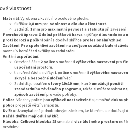
čové vlastnosti
Materiál
: Vyrobena z kvalitního ocelového plechu:
Skříňka:
0,8 mm
pro
odolnost a dlouhou životnost
.
Zadní díl:
1 mm
pro
maximální pevnost a stabilitu
při zavěšení.
Povrchová úprava
:
Odolná prášková barva
zajišťuje
dlouhodobou o
proti korozi a poškrábání
a dodává skříňce
profesionální vzhled
.
Zavěšení
:
Pro spolehlivé zavěšení na zeď jsou součástí balení závě
montují v horní části skříňky na zadní stěnu.
Vnitřní uspořádání
:
Otevřená část:
2 police
s možností
výškového nastavení
pro
fle
uspořádání
prostoru.
Uzavřená část s dvířky:
1 police
s možností
výškového nastaven
skryté a bezpečné uložení
věcí.
Zadní díl je opatřen
otvory 10x10 mm
, které
umožňují použití
standardního závěsného programu
, takže si můžete vybrat
ne
způsob zavěšení
pro vaše potřeby.
Police
: Všechny police jsou
výškově nastavitelné
a je možné
dokoupit
police
pro ještě větší variabilitu.
Dvířka
: Uzamykatelná jednobodovým zámkem, ke kterému se dodávají
d
Každá dvířka mají odlišný klíč
.
Hloubka
:
Celková hloubka 25 cm
nabízí
více úložného prostoru
než k
produkty.