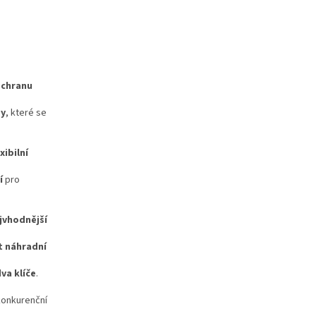
chranu
sy
, které se
xibilní
í
pro
jvhodnější
 náhradní
va klíče
.
onkurenční