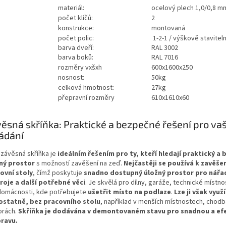
materiál:
ocelový plech 1,0/0,8 m
počet klíčů:
2
konstrukce:
montovaná
počet polic:
1-2-1 / výškově stavitel
barva dveří:
RAL 3002
barva boků:
RAL 7016
rozměry vxšxh
600x1600x250
nosnost:
50kg
celková hmotnost:
27kg
přepravní rozměry
610x1610x60
ěsná skříňka: Praktické a bezpečné řešení pro va
ádání
 závěsná skříňka je
ideálním řešením pro ty, kteří hledají praktický a
ný prostor
s možností zavěšení na zeď.
Nejčastěji se používá k zavěše
ovní stoly
, čímž poskytuje
snadno dostupný úložný prostor pro nářad
roje a další potřebné věci
. Je skvělá pro dílny, garáže, technické místnost
domácnosti, kde potřebujete
ušetřit místo na podlaze
.
Lze ji však využí
statně, bez pracovního stolu
, například v menších místnostech, chod
rách.
Skříňka je dodávána v demontovaném stavu pro snadnou a efe
ravu.