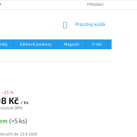
NÍ PODMÍNKY
OCHRANA OSOBNÍCH ÚDAJŮ
Přihlášení
NÁKUPNÍ
Prázdný košík
KOŠÍK
odej
Dárkové poukazy
Magazín
O nás
Kontakty
–25 %
98 Kč
/ ks
 včetně DPH
dem
(>5 ks)
oručit do:
13.8.2026