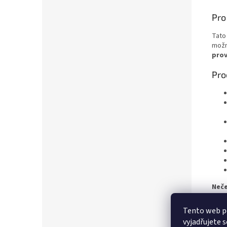
Pro
Tato 
možn
pro
Pro
Neče
bezp
Tento web p
vyjadřujete s