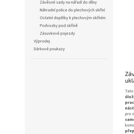
Závěsné sady na nářadí do dílny
Náhradní police do plechových skříní
Ostatní doplňky k plechovým skříním
Podvozky pod skříně
Zásuvkové pojezdy
Výprodej
Dárkové poukazy
Záv
ukl
Tato
úlož
prac
nást
pro 
samo
komo
přep