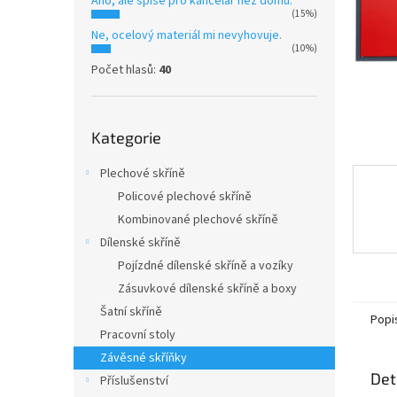
Ano, ale spíše pro kancelář než domů.
n
(15%)
e
Ne, ocelový materiál mi nevyhovuje.
l
(10%)
Počet hlasů:
40
Přeskočit
Kategorie
kategorie
Plechové skříně
Policové plechové skříně
Kombinované plechové skříně
Dílenské skříně
Pojízdné dílenské skříně a vozíky
Zásuvkové dílenské skříně a boxy
Šatní skříně
Popi
Pracovní stoly
Závěsné skříňky
Det
Příslušenství