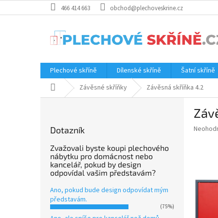
Přejít
466 414 663
obchod@plechoveskrine.cz
na
obsah
Plechové skříně
Dílenské skříně
Šatní skříně
Domů
Závěsné skříňky
Závěsná skříňka 4.2
P
Závě
o
s
Průměr
Neohod
Dotazník
t
hodnoce
r
produkt
Zvažovali byste koupi plechového
a
nábytku pro domácnost nebo
je
kancelář, pokud by design
0.0
n
odpovídal vašim představám?
z
n
5
í
Ano, pokud bude design odpovídat mým
hvězdič
p
představám.
(75%)
a