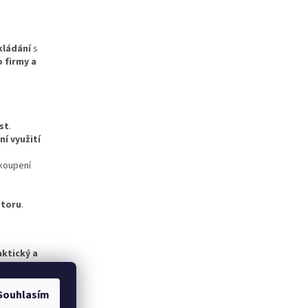
kládání
s
o firmy a
st
.
ní využití
okoupení
storu
.
aktický a
Souhlasím