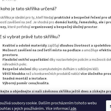
 koho je tato skříňka určená?
skříňka je ideální pro ty, kteří hledají
praktické a bezpečné řešení pro u
ostí zavěšení na zeď. Je vhodná pro
domácí kutily, řemeslníky, ale i pr
vozy
, které potřebují
organizovaný a bezpečný úložný prostor
.
č si vybrat právě tuto skříňku?
Kvalitní a odolné materiály
zajišťují
dlouhou životnost a spolehlivo
Možnost zavěšení na zeď
šetří místo na podlaze
a umožňuje
efektiv
prostoru
.
Flexibilní vnitřní uspořádání
díky nastavitelným policím a možnosti d
náhradních polic.
Bezpečné uložení
díky uzamykatelným dvířkám s odlišnými klíči.
Větší hloubka
než u konkurenčních produktů nabízí
více úložného pro
Snadná montáž a instalace
.
Výborný poměr cena/kvalita
.
kejte a objednejte si naši závěsnou skříňku ještě dnes a získejte pr
ečný úložný prostor pro vaše potřeby!
oužívá soubory cookie. Dalším procházením tohoto webu
ouhlas s jejich používáním.. Více informací
zde
.