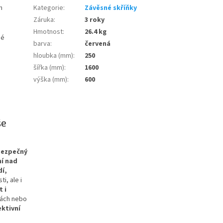
m
Kategorie
:
Závěsné skříňky
Záruka
:
3 roky
Hmotnost
:
26.4 kg
né
barva
:
červená
hloubka (mm)
:
250
šířka (mm)
:
1600
výška (mm)
:
600
še
 bezpečný
ní nad
í,
i, ale i
t i
bách nebo
ktivní