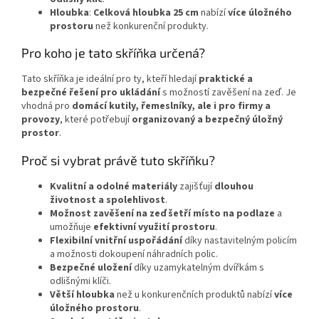
Hloubka
:
Celková hloubka 25 cm
nabízí
více úložného
prostoru
než konkurenční produkty.
Pro koho je tato skříňka určená?
Tato skříňka je ideální pro ty, kteří hledají
praktické a
bezpečné řešení pro ukládání
s možností zavěšení na zeď. Je
vhodná pro
domácí kutily, řemeslníky, ale i pro firmy a
provozy
, které potřebují
organizovaný a bezpečný úložný
prostor
.
Proč si vybrat právě tuto skříňku?
Kvalitní a odolné materiály
zajišťují
dlouhou
životnost a spolehlivost
.
Možnost zavěšení na zeď
šetří místo na podlaze
a
umožňuje
efektivní využití prostoru
.
Flexibilní vnitřní uspořádání
díky nastavitelným policím
a možnosti dokoupení náhradních polic.
Bezpečné uložení
díky uzamykatelným dvířkám s
odlišnými klíči.
Větší hloubka
než u konkurenčních produktů nabízí
více
úložného prostoru
.