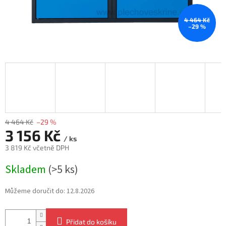
4 464 Kč
–29 %
4 464 Kč
–29 %
3 156 Kč
/ ks
3 819 Kč včetně DPH
Měrná
Skladem
(>5 ks)
cena:
Můžeme doručit do:
12.8.2026
Přidat do košíku