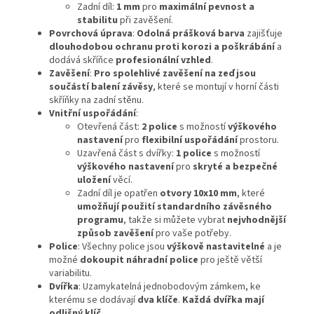
Zadní díl:
1 mm
pro
maximální pevnost a
stabilitu
při zavěšení.
Povrchová úprava
:
Odolná prášková barva
zajišťuje
dlouhodobou ochranu proti korozi a poškrábání
a
dodává skříňce
profesionální vzhled
.
Zavěšení
:
Pro spolehlivé zavěšení na zeď jsou
součástí balení závěsy
, které se montují v horní části
skříňky na zadní stěnu.
Vnitřní uspořádání
:
Otevřená část:
2 police
s možností
výškového
nastavení
pro
flexibilní uspořádání
prostoru.
Uzavřená část s dvířky:
1 police
s možností
výškového nastavení
pro
skryté a bezpečné
uložení
věcí.
Zadní díl je opatřen
otvory 10x10 mm
, které
umožňují použití standardního závěsného
programu
, takže si můžete vybrat
nejvhodnější
způsob zavěšení
pro vaše potřeby.
Police
: Všechny police jsou
výškově nastavitelné
a je
možné
dokoupit náhradní police
pro ještě větší
variabilitu.
Dvířka
: Uzamykatelná jednobodovým zámkem, ke
kterému se dodávají
dva klíče
.
Každá dvířka mají
odlišný klíč
.