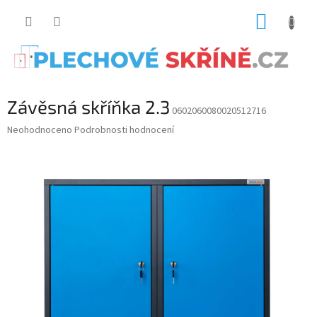
Přejít
NÁKUP
na
obsah
KOŠÍK
Závěsná skříňka 2.3
0602060080020512716
Průměrné
Neohodnoceno
Podrobnosti hodnocení
hodnocení
produktu
je
0.0
z
5
hvězdiček.