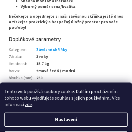
Snadná montáž a instalace
.
Výborný poměr cena/kvalita
.
Nečekejte a objednejte si naši závěsnou skříňku ještě dnes
a získejte praktický a bezpečný úložný prostor pro vaše
potřeby!
Doplňkové parametry
Kategorie
:
Závěsné skříňky
Záruka
:
3 roky
Hmotnost
:
15.7 kg
barva
:
tmavě šedá / modrá
hloubka (mm)
:
250
šířka (mm)
:
800
Tento web používá soubory cookie. Dalším procházením
výška (mm)
:
600
tohoto webu vyjadřujete souhlas s jejich používáním.. Více
informací
zde
.
Z
á
Nastavení
Vytvořil Shoptet
p
a