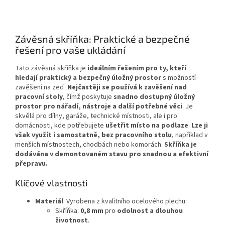
Závěsná skříňka: Praktické a bezpečné
řešení pro vaše ukládání
Tato závěsná skříňka je
ideálním řešením pro ty, kteří
hledají praktický a bezpečný úložný prostor
s možností
zavěšení na zeď.
Nejčastěji se používá k zavěšení nad
pracovní stoly
, čímž poskytuje
snadno dostupný úložný
prostor pro nářadí, nástroje a další potřebné věci
. Je
skvělá pro dílny, garáže, technické místnosti, ale i pro
domácnosti, kde potřebujete
ušetřit místo na podlaze
.
Lze ji
však využít i samostatně, bez pracovního stolu
, například v
menších místnostech, chodbách nebo komorách.
Skříňka je
dodávána v demontovaném stavu pro snadnou a efektivní
přepravu.
Klíčové vlastnosti
Materiál
: Vyrobena z kvalitního ocelového plechu:
Skříňka:
0,8 mm
pro
odolnost a dlouhou
životnost
.