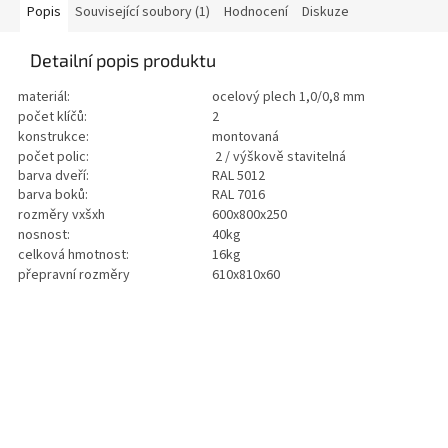
Popis
Související soubory (1)
Hodnocení
Diskuze
Detailní popis produktu
materiál:
ocelový plech 1,0/0,8 mm
počet klíčů:
2
konstrukce:
montovaná
počet polic:
2 / výškově stavitelná
barva dveří:
RAL 5012
barva boků:
RAL 7016
rozměry vxšxh
600x800x250
nosnost:
40kg
celková hmotnost:
16kg
přepravní rozměry
610x810x60