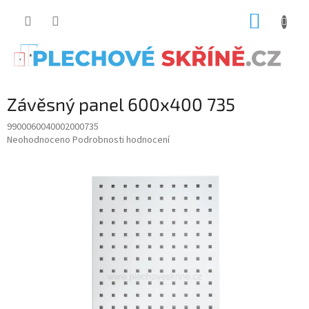
Přejít
NÁKUP
na
obsah
KOŠÍK
Závěsný panel 600x400 735
9900060040002000735
Průměrné
Neohodnoceno
Podrobnosti hodnocení
hodnocení
produktu
je
0.0
z
5
hvězdiček.