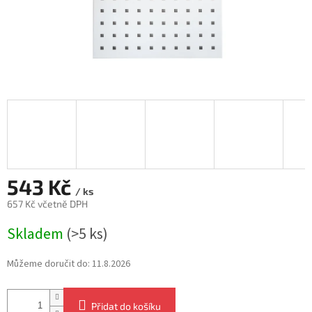
543 Kč
/ ks
657 Kč včetně DPH
Měrná
Skladem
(>5 ks)
cena:
Můžeme doručit do:
11.8.2026
Přidat do košíku