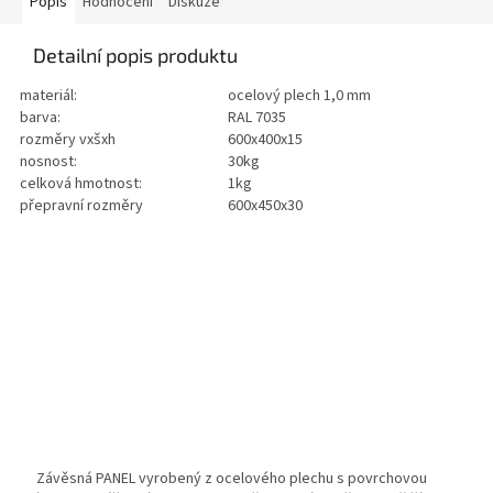
Popis
Hodnocení
Diskuze
Detailní popis produktu
materiál:
ocelový plech 1,0 mm
barva:
RAL 7035
rozměry vxšxh
600x400x15
nosnost:
30kg
celková hmotnost:
1kg
přepravní rozměry
600x450x30
Závěsná PANEL vyrobený z ocelového plechu s povrchovou