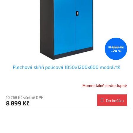
11 850 Kč
–24 %
Plechová skříň policová 1850x1200x600 modrá/tš
Momentálně nedostupné
Průměrné
hodnocení
produktu
10 768 Kč včetně DPH
Do košíku
8 899 Kč
je
5.0
z
5
hvězdiček.