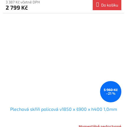
3 387 Kč včetně DPH
Do košíku
2 799 Kč
5 960 Kč
–21 %
Plechová skříň policová v1850 x š900 x h400 1,0mm
Momentálně nedostupné