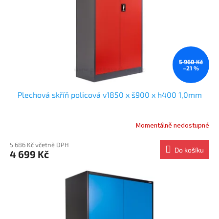
t
o
ů
d
u
k
t
ů
5 960 Kč
–21 %
Plechová skříň policová v1850 x š900 x h400 1,0mm
Momentálně nedostupné
Průměrné
hodnocení
produktu
5 686 Kč včetně DPH
Do košíku
4 699 Kč
je
5.0
z
5
hvězdiček.