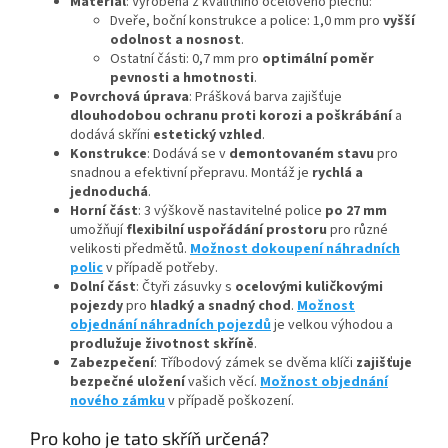
Materiál
: Vyrobena z kvalitního ocelového plechu:
Dveře, boční konstrukce a police: 1,0 mm pro
vyšší
odolnost a nosnost
.
Ostatní části: 0,7 mm pro
optimální poměr
pevnosti a hmotnosti
.
Povrchová úprava
: Prášková barva zajišťuje
dlouhodobou ochranu proti korozi a poškrábání
a
dodává skříni
estetický vzhled
.
Konstrukce
: Dodává se v
demontovaném stavu
pro
snadnou a efektivní přepravu. Montáž je
rychlá a
jednoduchá
.
Horní část
: 3 výškově nastavitelné police
po 27 mm
umožňují
flexibilní uspořádání prostoru
pro různé
velikosti předmětů.
Možnost dokoupení náhradních
polic
v případě potřeby.
Dolní část
: Čtyři zásuvky s
ocelovými kuličkovými
pojezdy
pro
hladký a snadný chod
.
Možnost
objednání náhradních pojezdů
je velkou výhodou a
prodlužuje životnost skříně
.
Zabezpečení
: Tříbodový zámek se dvěma klíči
zajišťuje
bezpečné uložení
vašich věcí.
Možnost objednání
nového zámku
v případě poškození.
Pro koho je tato skříň určená?