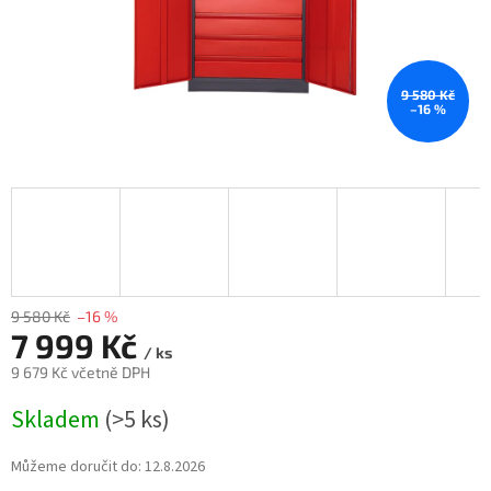
9 580 Kč
–16 %
9 580 Kč
–16 %
7 999 Kč
/ ks
9 679 Kč včetně DPH
Měrná
Skladem
(>5 ks)
cena:
Můžeme doručit do:
12.8.2026