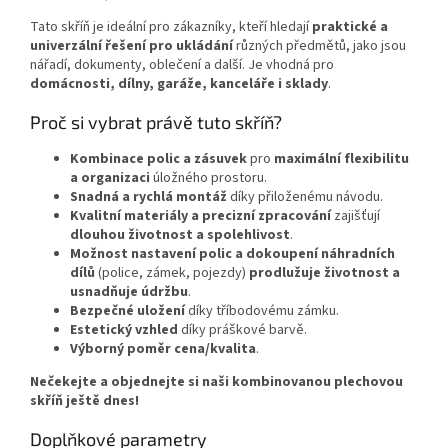
Tato skříň je ideální pro zákazníky, kteří hledají
praktické a
univerzální řešení pro ukládání
různých předmětů, jako jsou
nářadí, dokumenty, oblečení a další. Je vhodná pro
domácnosti, dílny, garáže, kanceláře i sklady
.
Proč si vybrat právě tuto skříň?
Kombinace polic a zásuvek
pro
maximální flexibilitu
a organizaci
úložného prostoru.
Snadná a rychlá montáž
díky přiloženému návodu.
Kvalitní materiály a precizní zpracování
zajišťují
dlouhou životnost a spolehlivost
.
Možnost nastavení polic a dokoupení náhradních
dílů
(police, zámek, pojezdy)
prodlužuje životnost a
usnadňuje údržbu
.
Bezpečné uložení
díky tříbodovému zámku.
Estetický vzhled
díky práškové barvě.
Výborný poměr cena/kvalita
.
Nečekejte a objednejte si naši kombinovanou plechovou
skříň ještě dnes!
Doplňkové parametry