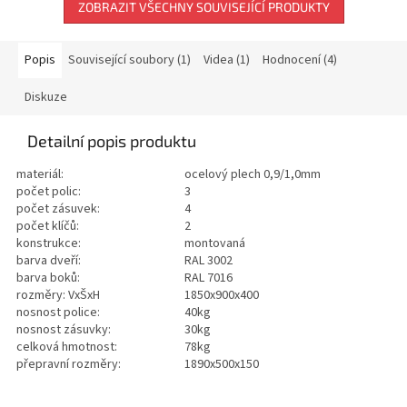
ZOBRAZIT VŠECHNY SOUVISEJÍCÍ PRODUKTY
Popis
Související soubory (1)
Videa (1)
Hodnocení (4)
Diskuze
Detailní popis produktu
materiál:
ocelový plech 0,9/1,0mm
počet polic:
3
počet zásuvek:
4
počet klíčů:
2
konstrukce:
montovaná
barva dveří:
RAL 3002
barva boků:
RAL 7016
rozměry: VxŠxH
1850x900x400
nosnost police:
40kg
nosnost zásuvky:
30kg
celková hmotnost:
78kg
přepravní rozměry:
1890x500x150