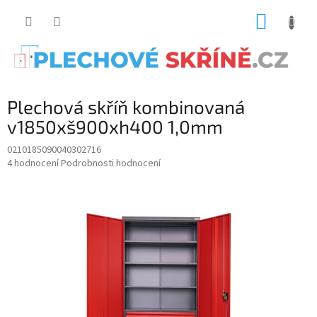
Přejít
NÁKUP
na
obsah
KOŠÍK
Plechová skříň kombinovaná
v1850xš900xh400 1,0mm
0210185090040302716
Průměrné
4 hodnocení
Podrobnosti hodnocení
hodnocení
produktu
je
5.0
z
5
hvězdiček.