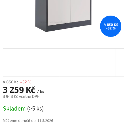
4 850 Kč
–32 %
4 850 Kč
–32 %
3 259 Kč
/ ks
3 943 Kč včetně DPH
Měrná
Skladem
(>5 ks)
cena:
Můžeme doručit do:
11.8.2026