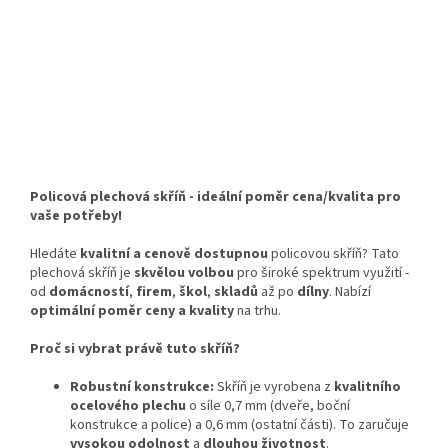
Policová plechová skříň - ideální poměr cena/kvalita pro
vaše potřeby!
Hledáte
kvalitní a cenově dostupnou
policovou skříň? Tato
plechová skříň je
skvělou volbou
pro široké spektrum využití -
od
domácností
,
firem
,
škol
,
skladů
až po
dílny
. Nabízí
optimální poměr ceny a kvality
na trhu.
Proč si vybrat právě tuto skříň?
Robustní konstrukce:
Skříň je vyrobena z
kvalitního
ocelového plechu
o síle 0,7 mm (dveře, boční
konstrukce a police) a 0,6 mm (ostatní části). To zaručuje
vysokou odolnost
a
dlouhou životnost
.