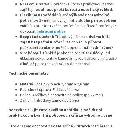
Prášková barva:
Povrchová úprava práškovou barvou
zajišťuje
odolnost proti korozi
a
estetický vzhled
.
Flexibilní uspořádání:
Dvě
výškově nastavitelné
police
(po 27 mm) umožňují
individuální přizpůsobení
vnitřního prostoru vašim potřebám. V případě potřeby lze
dokoupit
náhradní police
.
Bezpečné uložení:
Tříbodový zámek s
dvěma klíči
zajistí
bezpečné uložení
vašich věcí. V případě
poškození zámku je možné objednat
náhradní zámek
.
Široké využití:
Skříň je vhodná pro
různé účely
- od
ukládání dokumentů v kanceláři, přes uskladnění nářadí v
dílně, až po organizaci věcí v domácnosti.
Technické parametry:
Materiál: Ocelový plech 0,7 mm a 0,6 mm
Povrchová úprava: Prášková barva
Police: 4 výškově nastavitelné police (po 27 mm)
Zámek: Tříbodový zámek se 2 klíči
Nenechte si ujít tuto skvělou nabídku a pořiďte si
praktickou a kvalitní policovou skříň za výhodnou cenu!
Tip:
V našem obchodě najdete skříně v různých rozměrech a