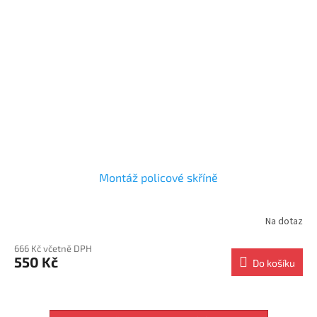
Montáž policové skříně
Na dotaz
666 Kč včetně DPH
550 Kč
Do košíku