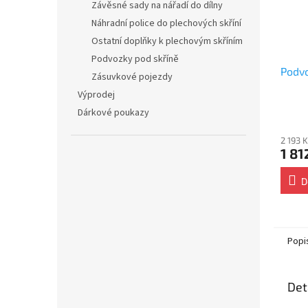
Závěsné sady na nářadí do dílny
Náhradní police do plechových skříní
Ostatní doplňky k plechovým skříním
Podvozky pod skříně
Podv
Zásuvkové pojezdy
Výprodej
Dárkové poukazy
2 193 
1 81
D
Popi
Det