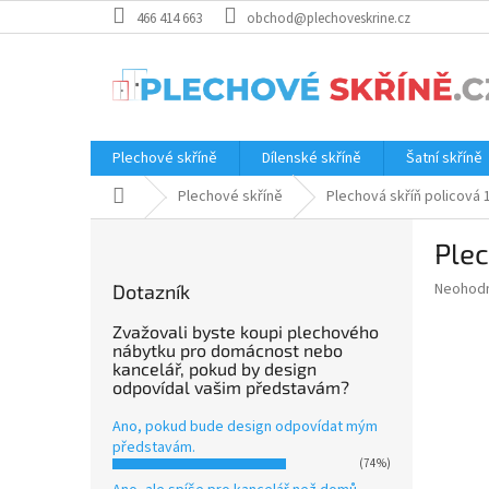
Přejít
466 414 663
obchod@plechoveskrine.cz
na
obsah
Plechové skříně
Dílenské skříně
Šatní skříně
Domů
Plechové skříně
Plechová skříň policová
P
Ple
o
s
Průměr
Neohod
Dotazník
t
hodnoce
r
produkt
Zvažovali byste koupi plechového
a
nábytku pro domácnost nebo
je
kancelář, pokud by design
0.0
n
odpovídal vašim představám?
z
n
5
í
Ano, pokud bude design odpovídat mým
hvězdič
p
představám.
(74%)
a