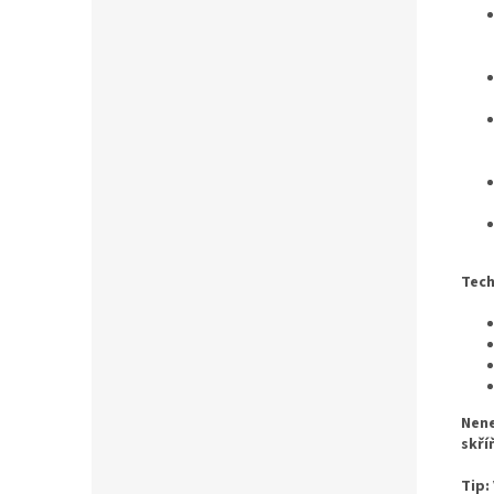
Tech
Nene
skří
Tip: