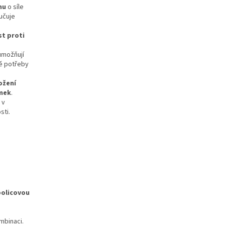
hu
o síle
ručuje
t proti
umožňují
dě potřeby
ožení
mek
.
 v
sti.
 policovou
mbinaci.