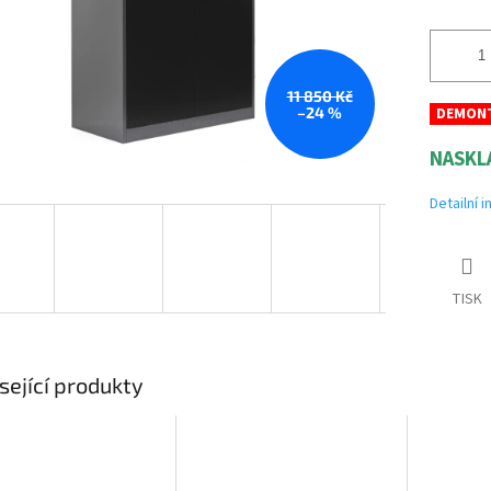
11 850 Kč
–24 %
DEMON
NASKL
Detailní 
TISK
sející produkty