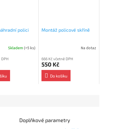
áhradní polici
Montáž policové skříně
Skladem
(>5 ks)
Na dotaz
ě DPH
666 Kč včetně DPH
550 Kč
šíku
Do košíku
Doplňkové parametry