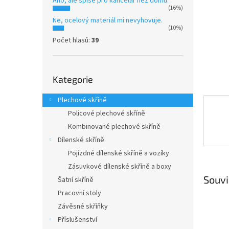
Ano, ale spíše pro kancelář než domů.
n
(16%)
e
Ne, ocelový materiál mi nevyhovuje.
l
(10%)
Počet hlasů:
39
Přeskočit
Kategorie
kategorie
Plechové skříně
Policové plechové skříně
Kombinované plechové skříně
Dílenské skříně
Pojízdné dílenské skříně a vozíky
Zásuvkové dílenské skříně a boxy
Souvi
Šatní skříně
Pracovní stoly
Závěsné skříňky
Příslušenství