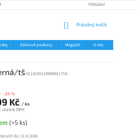
NÍ PODMÍNKY
OCHRANA OSOBNÍCH ÚDAJŮ
Přihlášení
NÁKUPNÍ
Prázdný košík
KOŠÍK
odej
Dárkové poukazy
Magazín
O nás
Kontakty
erná/tš
0110185120060911716
č
–24 %
99 Kč
/ ks
č včetně DPH
dem
(>5 ks)
oručit do:
11.8.2026