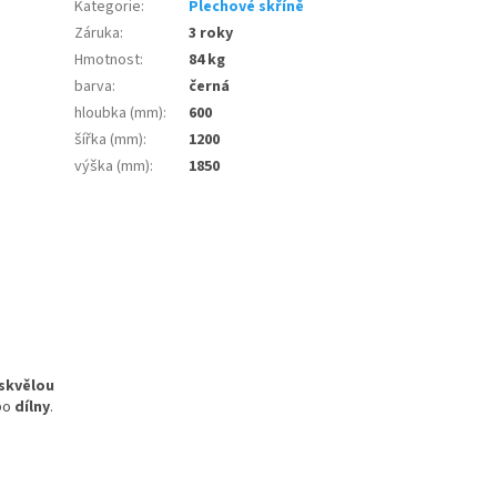
Kategorie
:
Plechové skříně
Záruka
:
3 roky
Hmotnost
:
84 kg
barva
:
černá
hloubka (mm)
:
600
šířka (mm)
:
1200
výška (mm)
:
1850
skvělou
po
dílny
.