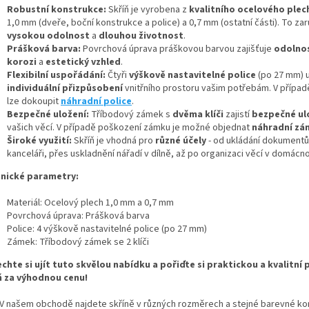
Robustní konstrukce:
Skříň je vyrobena z
kvalitního ocelového plec
1,0 mm (dveře, boční konstrukce a police) a 0,7 mm (ostatní části). To za
vysokou odolnost
a
dlouhou životnost
.
Prášková barva:
Povrchová úprava práškovou barvou zajišťuje
odolnos
korozi
a
estetický vzhled
.
Flexibilní uspořádání:
Čtyři
výškově nastavitelné police
(po 27 mm) 
individuální přizpůsobení
vnitřního prostoru vašim potřebám. V přípa
lze dokoupit
náhradní police
.
Bezpečné uložení:
Tříbodový zámek s
dvěma klíči
zajistí
bezpečné ul
vašich věcí. V případě poškození zámku je možné objednat
náhradní zá
Široké využití:
Skříň je vhodná pro
různé účely
- od ukládání dokumentů
kanceláři, přes uskladnění nářadí v dílně, až po organizaci věcí v domácno
nické parametry:
Materiál: Ocelový plech 1,0 mm a 0,7 mm
Povrchová úprava: Prášková barva
Police: 4 výškově nastavitelné police (po 27 mm)
Zámek: Tříbodový zámek se 2 klíči
chte si ujít tuto skvělou nabídku a pořiďte si praktickou a kvalitní
ň za výhodnou cenu!
V našem obchodě najdete skříně v různých rozměrech a stejné barevné ko