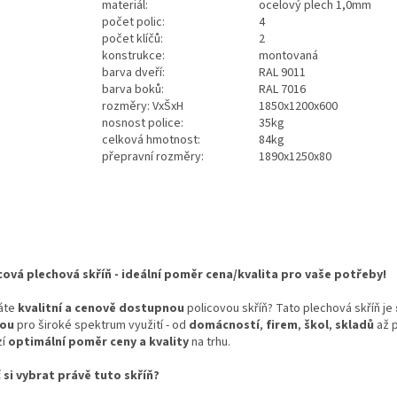
materiál:
ocelový plech 1,0mm
počet polic:
4
počet klíčů:
2
konstrukce:
montovaná
barva dveří:
RAL 9011
barva boků:
RAL 7016
rozměry: VxŠxH
1850x1200x600
nosnost police:
35kg
celková hmotnost:
84kg
přepravní rozměry:
1890x1250x80
cová plechová skříň - ideální poměr cena/kvalita pro vaše potřeby!
áte
kvalitní a cenově dostupnou
policovou skříň? Tato plechová skříň je
bou
pro široké spektrum využití - od
domácností
,
firem
,
škol
,
skladů
až 
zí
optimální poměr ceny a kvality
na trhu.
 si vybrat právě tuto skříň?