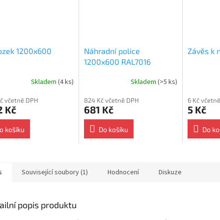
ozek 1200x600
Náhradní police
Závěs k n
1200x600 RAL7016
Skladem
(4 ks)
Skladem
(>5 ks)
Průměrné
hodnocení
Kč včetně DPH
824 Kč včetně DPH
6 Kč včetn
produktu
2 Kč
681 Kč
5 Kč
je
5.0
z
o košíku
Do košíku
Do ko
5
hvězdiček.
s
Související soubory (1)
Hodnocení
Diskuze
ailní popis produktu