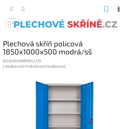
Přejít
NÁKUP
na
obsah
KOŠÍK
Plechová skříň policová
1850x1000x500 modrá/sš
0110185100050512735
Průměrné
1 hodnocení
Podrobnosti hodnocení
hodnocení
produktu
je
5.0
z
5
hvězdiček.