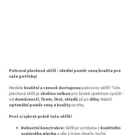
Policová plechová skříň - ideální poměr cena/kvalita pro
vaše potřeby!
Hledáte
kvalitní a cenově dostupnou
policovou skříň? Tato
plechová skříň je
skvělou volbou
pro široké spektrum využití -
od
domácností
,
firem
,
škol
,
skladů
až po
dílny
. Nabízí
optimální poměr ceny a kvality
na trhu.
Proč si vybrat právě tuto skříň?
Robustní konstrukce:
Skříň je vyrobena z
kvalitního
ocelového plechu
o síle 1,0 mm (dveře, boční