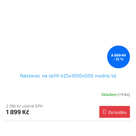
2 250 Kč
–15 %
Nástavec na skříň 425x1000x500 modrá/sš
Skladem
(>5 ks)
2 298 Kč včetně DPH
1 899 Kč
Do košíku