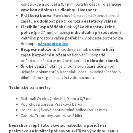
konstrukce a police) a 0,7 mm (ostatní části). To zaručuje
vysokou odolnost
a
dlouhou životnost
.
Prášková barva:
Povrchová úprava práškovou barvou
zajišťuje
odolnost proti korozi
a
estetický vzhled
.
Flexibilní uspořádání:
Čtyři
výškově nastavitelné
police
(po 27 mm) umožňují
individuální přizpůsobení
vnitřního prostoru vašim potřebám. V případě potřeby lze
dokoupit
náhradní police
.
Bezpečné uložení:
Tříbodový zámek s
dvěma klíči
zajistí
bezpečné uložení
vašich věcí. V případě
poškození zámku je možné objednat
náhradní zámek
.
Široké využití:
Skříň je vhodná pro
různé účely
- od
ukládání dokumentů v kanceláři, přes uskladnění nářadí v
dílně, až po organizaci věcí v domácnosti.
Technické parametry:
Materiál: Ocelový plech 1,0 mm a 0,7 mm
Povrchová úprava: Prášková barva
Police: 4 výškově nastavitelné police (po 27 mm)
Zámek: Tříbodový zámek se 2 klíči
Nenechte si ujít tuto skvělou nabídku a pořiďte si
praktickou a kvalitní policovou skříň za výhodnou cenu!