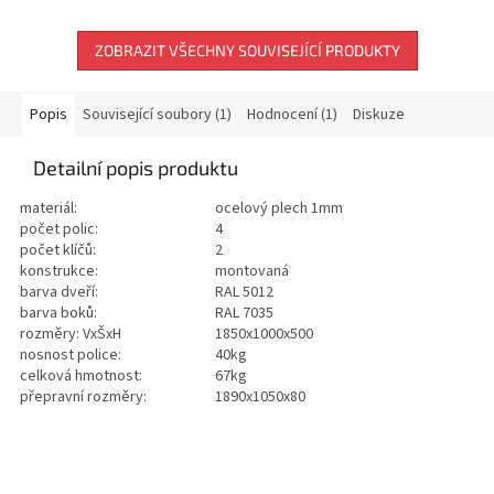
ZOBRAZIT VŠECHNY SOUVISEJÍCÍ PRODUKTY
Popis
Související soubory (1)
Hodnocení (1)
Diskuze
Detailní popis produktu
materiál:
ocelový plech 1mm
počet polic:
4
počet klíčů:
2
konstrukce:
montovaná
barva dveří:
RAL 5012
barva boků:
RAL 7035
rozměry: VxŠxH
1850x1000x500
nosnost police:
40kg
celková hmotnost:
67kg
přepravní rozměry:
1890x1050x80