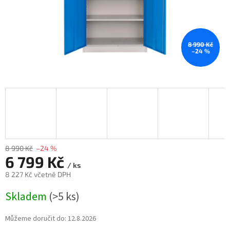
8 990 Kč
–24 %
8 990 Kč
–24 %
6 799 Kč
/ ks
8 227 Kč včetně DPH
Měrná
Skladem
(>5 ks)
cena:
Můžeme doručit do:
12.8.2026