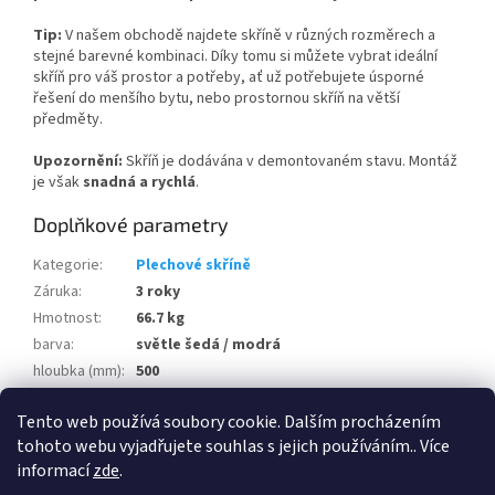
Tip:
V našem obchodě najdete skříně v různých rozměrech a
stejné barevné kombinaci. Díky tomu si můžete vybrat ideální
skříň pro váš prostor a potřeby, ať už potřebujete úsporné
řešení do menšího bytu, nebo prostornou skříň na větší
předměty.
Upozornění:
Skříň je dodávána v demontovaném stavu. Montáž
je však
snadná a rychlá
.
Doplňkové parametry
Kategorie
:
Plechové skříně
Záruka
:
3 roky
Hmotnost
:
66.7 kg
barva
:
světle šedá / modrá
hloubka (mm)
:
500
šířka (mm)
:
1000
Tento web používá soubory cookie. Dalším procházením
výška (mm)
:
1850
tohoto webu vyjadřujete souhlas s jejich používáním.. Více
informací
zde
.
Z