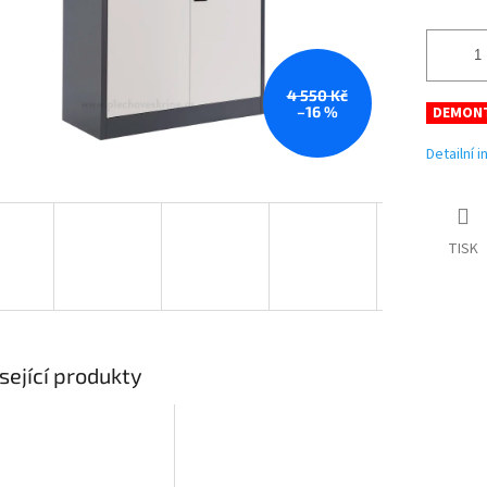
4 550 Kč
–16 %
DEMON
Detailní 
TISK
sející produkty