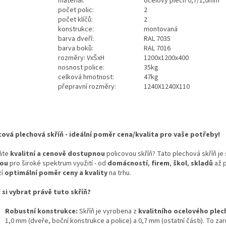
materiál:
ocelový plech 0,7/1,0mm
počet polic:
2
počet klíčů:
2
konstrukce:
montovaná
barva dveří:
RAL 7035
barva boků:
RAL 7016
rozměry: VxŠxH
1200x1200x400
nosnost police:
35kg
celková hmotnost:
47kg
přepravní rozměry:
1240X1240X110
cová plechová skříň - ideální poměr cena/kvalita pro vaše potřeby!
áte
kvalitní a cenově dostupnou
policovou skříň? Tato plechová skříň je
bou
pro široké spektrum využití - od
domácností
,
firem
,
škol
,
skladů
až 
zí
optimální poměr ceny a kvality
na trhu.
 si vybrat právě tuto skříň?
Robustní konstrukce:
Skříň je vyrobena z
kvalitního ocelového plec
1,0 mm (dveře, boční konstrukce a police) a 0,7 mm (ostatní části). To za