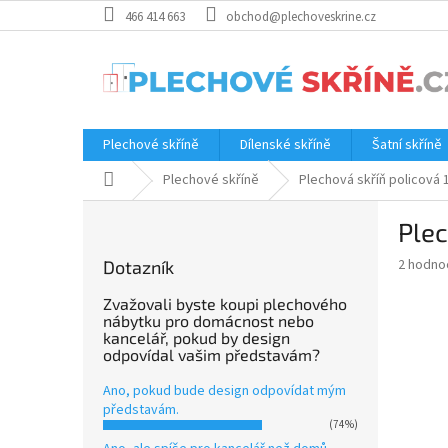
Přejít
466 414 663
obchod@plechoveskrine.cz
na
obsah
Plechové skříně
Dílenské skříně
Šatní skříně
Domů
Plechové skříně
Plechová skříň policová
P
Ple
o
s
Průměr
2 hodno
Dotazník
t
hodnoce
r
produkt
Zvažovali byste koupi plechového
a
nábytku pro domácnost nebo
je
kancelář, pokud by design
5.0
n
odpovídal vašim představám?
z
n
5
í
Ano, pokud bude design odpovídat mým
hvězdič
p
představám.
(74%)
a