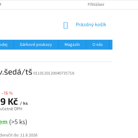
NÍ PODMÍNKY
OCHRANA OSOBNÍCH ÚDAJŮ
Přihlášení
NÁKUPNÍ
Prázdný košík
KOŠÍK
odej
Dárkové poukazy
Magazín
O nás
Kontakty
v.šedá/tš
0110120120040735716
–16 %
99 Kč
/ ks
 včetně DPH
dem
(>5 ks)
oručit do:
11.8.2026