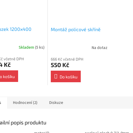
ozek 1200x400
Montáž policové skříně
Skladem
(5 ks)
Na dotaz
Kč včetně DPH
666 Kč včetně DPH
4 Kč
550 Kč
o košíku
Do košíku
s
Hodnocení (2)
Diskuze
ailní popis produktu