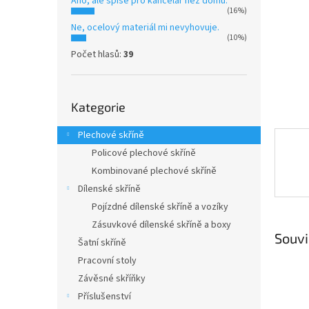
Ano, ale spíše pro kancelář než domů.
n
(16%)
e
Ne, ocelový materiál mi nevyhovuje.
l
(10%)
Počet hlasů:
39
Přeskočit
Kategorie
kategorie
Plechové skříně
Policové plechové skříně
Kombinované plechové skříně
Dílenské skříně
Pojízdné dílenské skříně a vozíky
Zásuvkové dílenské skříně a boxy
Souvi
Šatní skříně
Pracovní stoly
Závěsné skříňky
Příslušenství