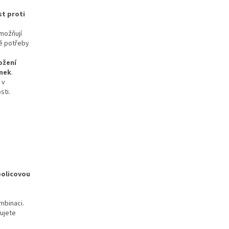
t proti
možňují
dě potřeby
ožení
mek
.
 v
sti.
 policovou
mbinaci.
bujete