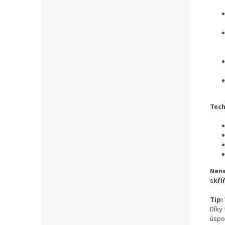
Tech
Nene
skří
Tip:
Díky 
úspo