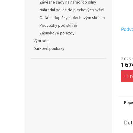
Závěsné sady na nářadí do dílny
Náhradní police do plechových skříní
Ostatní doplňky k plechovým skříním
Podvozky pod skříně
Podv
Zásuvkové pojezdy
Výprodej
Dárkové poukazy
2 026 
1 67
D
Popi
Det