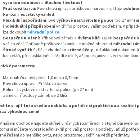
vysokou odolnost
a
dlouhou životnost
.
Prášková barva:
Povrchová úprava práškovou barvou zajišťuje
odolnos
korozi
a
estetický vzhled
.
Flexibilní uspořádání:
Dvě
výškově nastavitelné police
(po 27 mm) u
individuální přizpůsobení
vnitřního prostoru vašim potřebám. V přípa
lze dokoupit
náhradní police
.
Bezpečné uložení:
Tříbodový zámek s
dvěma klíči
zajistí
bezpečné ul
vašich věcí. V případě poškození zámku je možné objednat
náhradní zá
Široké využití:
Skříň je vhodná pro
různé účely
- od ukládání dokumentů
kanceláři, přes uskladnění nářadí v dílně, až po organizaci věcí v domácno
nické parametry:
Materiál: Ocelový plech 1,0 mm a 0,7 mm
Povrchová úprava: Prášková barva
Police: 2 výškově nastavitelné police (po 27 mm)
Zámek: Tříbodový zámek se 2 klíči
chte si ujít tuto skvělou nabídku a pořiďte si praktickou a kvalitní
ň za výhodnou cenu!
V našem obchodě najdete skříně v různých rozměrech a stejné barevné ko
tomu si můžete vybrat ideální skříň pro váš prostor a potřeby, ať už potře
rné řešení do menšího bytu, nebo prostornou skříň na větší předměty.