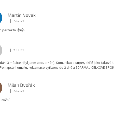
Martin Novak
N
|
7.8.2023
Hodnocení obchodu je 5 z 5 hvězdiček.
o perfektni 👍👍
|
2.8.2023
Hodnocení obchodu je 5 z 5 hvězdiček.
ání 3 měsíce. (Byl jsem upozorněn). Komunikace super, skříň jako taková t
.. Po napsání emailu, reklamace vyřízena do 2 dnů a ZDARMA... CELKOVĚ SP
Milan Dvořák
D
|
2.8.2023
Hodnocení obchodu je 5 z 5 hvězdiček.
funkční