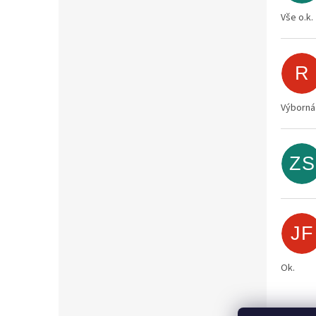
Vše o.k.
R
Výborná
ZS
JF
Ok.