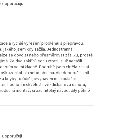
 doporučuji.
ace a rychlé vyřešení problému s přepravou.
e, jakého jsem kdy zažila. Jednostranná
Nelze se dovolat nebo přesměrovat zásilku, prostě
má. Ze dvou skříní jednu ztratili a už nenašli.
dnotím velmi kladně. Podruhé jsem chtěla zaslat
poškození obalu nebo obsahu. Ale doporučuji mít
é a kdyby to řidič (nevybaven manipulační
, ten hodnotím skvěle 5 hvězdičkami za ochotu,
jednoduchá montáž, srozumitelný návod, díly pěkně
. Doporučuji