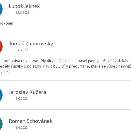
Luboš Jelínek
|
25.6.2023
Hodnocení obchodu je 5 z 5 hvězdiček.
spokojen
Tomáš Záhorovský
|
5.6.2023
Hodnocení obchodu je 1 z 5 hvězdiček.
 jsme to dva dny, neseděly díry na šuplicích, musel jsem je převrtávat. N
seděly šuplíky s pojezdy, navíc byly díry předvrtané, které se vůbec nevyuži
více....
Jaroslav Kučera
|
5.6.2023
Hodnocení obchodu je 4 z 5 hvězdiček.
Roman Schovánek
|
3.6.2023
Hodnocení obchodu je 5 z 5 hvězdiček.