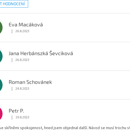
AT HODNOCENÍ
Eva Macáková
M
|
26.8.2023
Hodnocení obchodu je 5 z 5 hvězdiček.
Jana Herbánszká Ševciková
|
26.8.2023
Hodnocení obchodu je 5 z 5 hvězdiček.
Roman Schovánek
|
24.8.2023
Hodnocení obchodu je 5 z 5 hvězdiček.
Petr P.
|
19.8.2023
Hodnocení obchodu je 5 z 5 hvězdiček.
se skříněmi spokojenost, hned jsem objednal další. Návod se musí trochu st