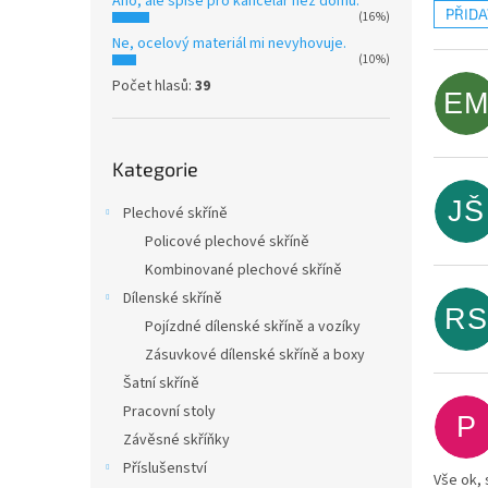
Ano, ale spíše pro kancelář než domů.
n
PŘID
(16%)
e
V
Ne, ocelový materiál mi nevyhovuje.
l
ý
(10%)
p
Počet hlasů:
39
E
i
s
Přeskočit
h
Kategorie
kategorie
o
d
JŠ
Plechové skříně
n
Policové plechové skříně
o
Kombinované plechové skříně
c
Dílenské skříně
e
RS
n
Pojízdné dílenské skříně a vozíky
í
Zásuvkové dílenské skříně a boxy
Šatní skříně
Pracovní stoly
P
Závěsné skříňky
Příslušenství
Vše ok, 