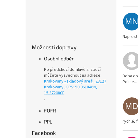
M
Naprost
Možnosti dopravy
Osobní odběr
Po předchozí domluvě si zboží
můžete vyzvednout na adrese:
Doba dod
Krakovany - skladový areál, 28127
Police.
Krakovany, GPS: 50.061846N,
15.372080E
.
M
FOFR
rychlé, 
PPL
Facebook