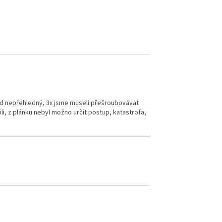
ávod nepřehledný, 3x jsme museli přešroubovávat
li, z plánku nebyl možno určit postup, katastrofa,