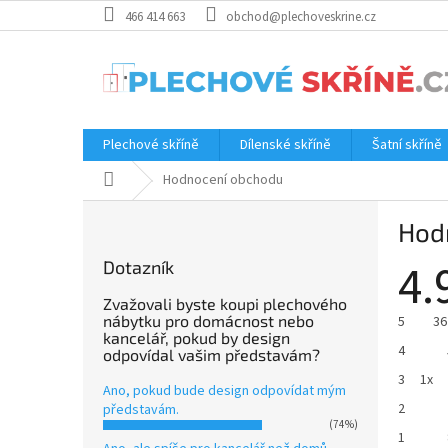
Přejít
466 414 663
obchod@plechoveskrine.cz
na
obsah
Plechové skříně
Dílenské skříně
Šatní skříně
Domů
Hodnocení obchodu
P
Hod
o
s
4.
Dotazník
t
r
Zvažovali byste koupi plechového
a
nábytku pro domácnost nebo
5
36
kancelář, pokud by design
n
4
odpovídal vašim představám?
n
3
1x
í
Ano, pokud bude design odpovídat mým
p
2
představám.
(74%)
a
1