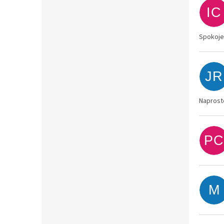
IC
Spokoje
JR
Naprost
PC
M