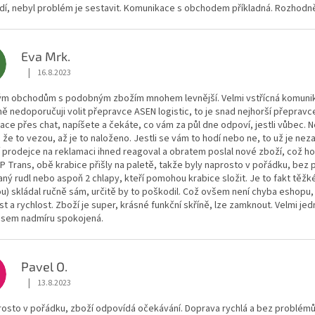
dí, nebyl problém je sestavit. Komunikace s obchodem příkladná. Rozhodně
Eva Mrk.
M
|
16.8.2023
Hodnocení obchodu je 5 z 5 hvězdiček.
iným obchodům s podobným zbožím mnohem levnější. Velmi vstřícná komunik
 nedoporučuji volit přepravce ASEN logistic, to je snad nejhorší přepravc
ce přes chat, napíšete a čekáte, co vám za půl dne odpoví, jestli vůbec. 
 že to vezou, až je to naloženo. Jestli se vám to hodí nebo ne, to už je nezají
 prodejce na reklamaci ihned reagoval a obratem poslal nové zboží, což ho
 Trans, obě krabice přišly na paletě, takže byly naprosto v pořádku, bez 
ný rudl nebo aspoň 2 chlapy, kteří pomohou krabice složit. Je to fakt těžk
u) skládal ručně sám, určitě by to poškodil. Což ovšem není chyba eshopu
st a rychlost. Zboží je super, krásné funkční skříně, lze zamknout. Velmi 
 Jsem nadmíru spokojená.
Pavel O.
|
13.8.2023
Hodnocení obchodu je 5 z 5 hvězdiček.
rosto v pořádku, zboží odpovídá očekávání. Doprava rychlá a bez problémů