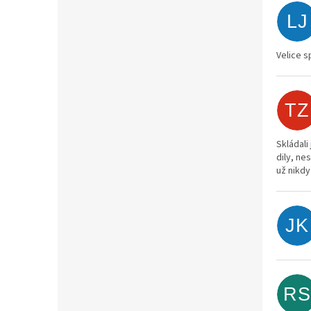
LJ
Velice 
TZ
Skládali
dily, ne
už nikdy 
JK
RS