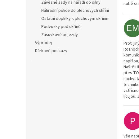
Závěsné sady na nářadí do dílny
sobě se
Náhradní police do plechových skříní
Ostatní doplňky k plechovým skříním
E
Podvozky pod skříně
Zásuvkové pojezdy
Výprodej
Proti j
Rozhodně
Dárkové poukazy
komunika
napíšou,
Naštěstí
přes TOP
nachysta
techniko
vstřícno
lícujou.
P
Vše nap