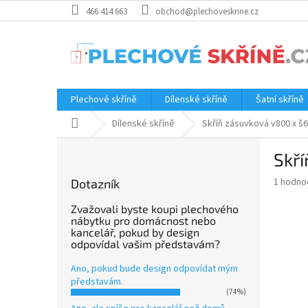
Přejít
466 414 663
obchod@plechoveskrine.cz
na
obsah
Plechové skříně
Dílenské skříně
Šatní skříně
Domů
Dílenské skříně
Skříň zásuvková v800 x š6
P
Skří
o
s
Průměr
1 hodno
Dotazník
t
hodnoce
r
produkt
Zvažovali byste koupi plechového
a
nábytku pro domácnost nebo
je
kancelář, pokud by design
5.0
n
odpovídal vašim představám?
z
n
5
í
Ano, pokud bude design odpovídat mým
hvězdič
p
představám.
(74%)
a