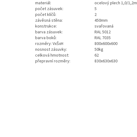
materiál:
ocelový plech 1,0/1,2
počet zásuvek:
5
počet klíčů:
2
závěsná stěna:
450mm
konstrukce:
svařovaná
barva zásuvek:
RAL 5012
barva boků:
RAL 7035
rozměry: VxŠxH
800x600x600
nosnost zásuvky:
50kg
celková hmotnost:
62
přepravní rozměry:
830x630x630