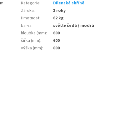
mm
Kategorie
:
Dílenské skříně
Záruka
:
3 roky
Hmotnost
:
62 kg
barva
:
světle šedá / modrá
hloubka (mm)
:
600
šířka (mm)
:
600
výška (mm)
:
800