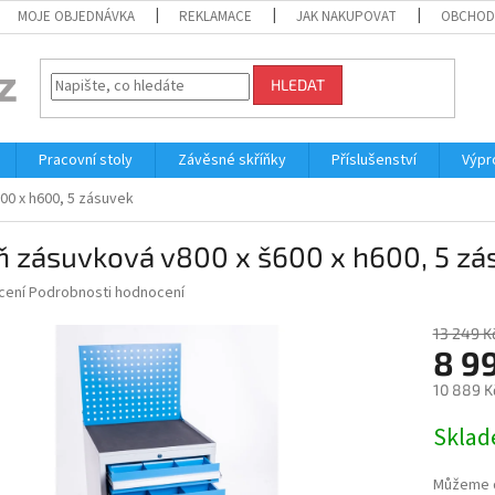
MOJE OBJEDNÁVKA
REKLAMACE
JAK NAKUPOVAT
OBCHOD
HLEDAT
Pracovní stoly
Závěsné skříňky
Příslušenství
Výpr
00 x h600, 5 zásuvek
ň zásuvková v800 x š600 x h600, 5 zá
né
cení
Podrobnosti hodnocení
ní
u
13 249 K
8 9
10 889 K
Měrná
Skla
ek.
cena:
Můžeme d