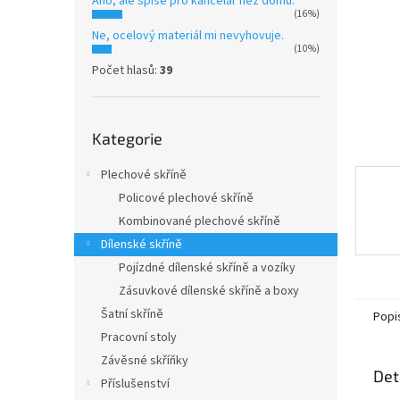
Ano, ale spíše pro kancelář než domů.
n
(16%)
e
Ne, ocelový materiál mi nevyhovuje.
l
(10%)
Počet hlasů:
39
Přeskočit
Kategorie
kategorie
Plechové skříně
Policové plechové skříně
Kombinované plechové skříně
Dílenské skříně
Pojízdné dílenské skříně a vozíky
Zásuvkové dílenské skříně a boxy
Šatní skříně
Popi
Pracovní stoly
Závěsné skříňky
Det
Příslušenství