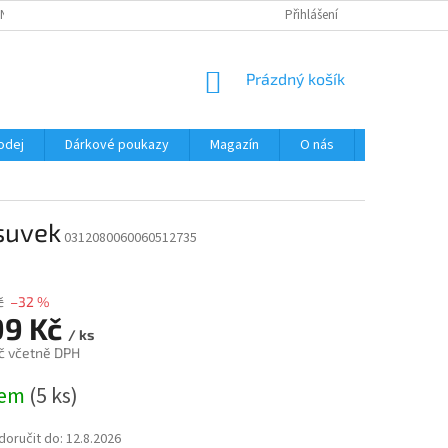
NÍ PODMÍNKY
OCHRANA OSOBNÍCH ÚDAJŮ
Přihlášení
NÁKUPNÍ
Prázdný košík
KOŠÍK
odej
Dárkové poukazy
Magazín
O nás
Kontakty
suvek
0312080060060512735
č
–32 %
99 Kč
/ ks
č včetně DPH
dem
(5 ks)
oručit do:
12.8.2026