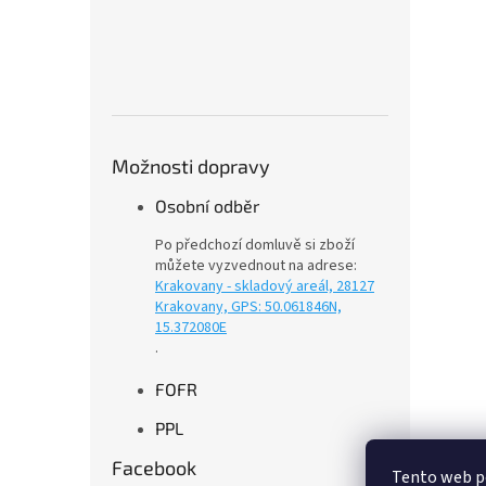
Možnosti dopravy
Osobní odběr
Po předchozí domluvě si zboží
můžete vyzvednout na adrese:
Krakovany - skladový areál, 28127
Krakovany, GPS: 50.061846N,
15.372080E
.
FOFR
PPL
Facebook
Tento web p