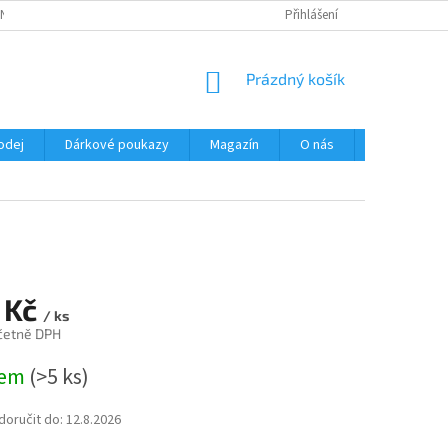
NÍ PODMÍNKY
OCHRANA OSOBNÍCH ÚDAJŮ
Přihlášení
NÁKUPNÍ
Prázdný košík
KOŠÍK
odej
Dárkové poukazy
Magazín
O nás
Kontakty
 Kč
/ ks
četně DPH
dem
(>5 ks)
oručit do:
12.8.2026