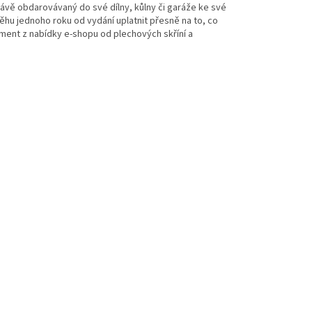
ávě obdarovávaný do své dílny, kůlny či garáže ke své
hu jednoho roku od vydání uplatnit přesně na to, co
iment z nabídky e-shopu od plechových skříní a