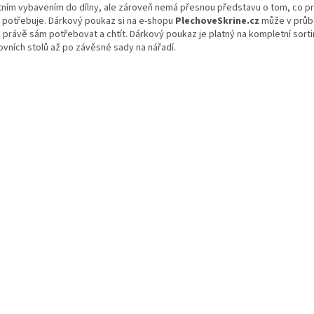
itním vybavením do dílny, ale zároveň nemá přesnou představu o tom, co pr
i potřebuje. Dárkový poukaz si na e-shopu
PlechoveSkrine.cz
může v průbě
 právě sám potřebovat a chtít. Dárkový poukaz je platný na kompletní sort
ovních stolů až po závěsné sady na nářadí.