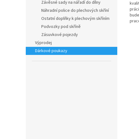
Závěsné sady na nářadí do dílny
kval
prác
Náhradní police do plechových skříní
bude
Ostatní doplňky k plechovým skříním
prac
Podvozky pod skříně
Zásuvkové pojezdy
Výprodej
Dárkové poukazy