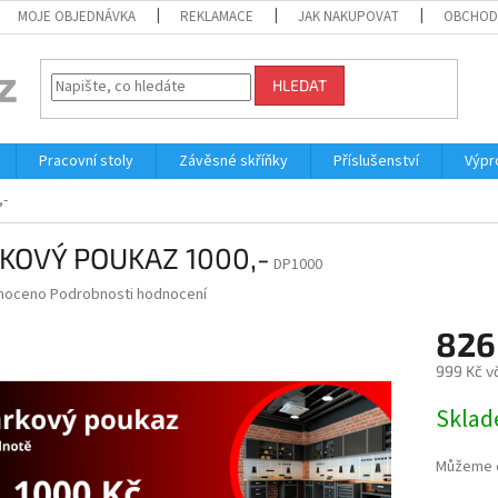
MOJE OBJEDNÁVKA
REKLAMACE
JAK NAKUPOVAT
OBCHOD
HLEDAT
Pracovní stoly
Závěsné skříňky
Příslušenství
Výpr
-
KOVÝ POUKAZ 1000,-
DP1000
né
noceno
Podrobnosti hodnocení
ní
826
u
999 Kč v
Měrná
Skla
cena:
ek.
Můžeme d