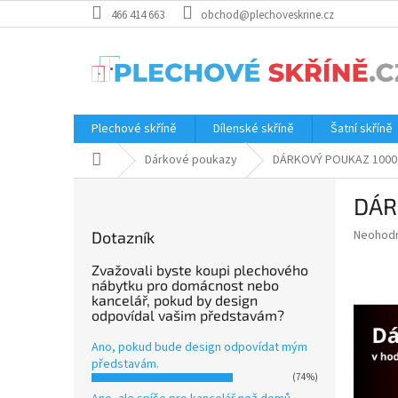
Přejít
466 414 663
obchod@plechoveskrine.cz
na
obsah
Plechové skříně
Dílenské skříně
Šatní skříně
Domů
Dárkové poukazy
DÁRKOVÝ POUKAZ 1000,
P
DÁR
o
s
Průměr
Neohod
Dotazník
t
hodnoce
r
produkt
Zvažovali byste koupi plechového
a
nábytku pro domácnost nebo
je
kancelář, pokud by design
0.0
n
odpovídal vašim představám?
z
n
5
í
Ano, pokud bude design odpovídat mým
hvězdič
p
představám.
(74%)
a