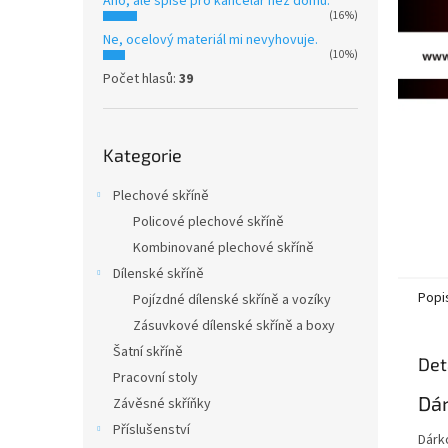
Ano, ale spíše pro kancelář než domů.
n
(16%)
e
Ne, ocelový materiál mi nevyhovuje.
l
(10%)
Počet hlasů:
39
Přeskočit
Kategorie
kategorie
Plechové skříně
Policové plechové skříně
Kombinované plechové skříně
Dílenské skříně
Popi
Pojízdné dílenské skříně a vozíky
Zásuvkové dílenské skříně a boxy
Šatní skříně
Det
Pracovní stoly
Dár
Závěsné skříňky
Příslušenství
Dárk