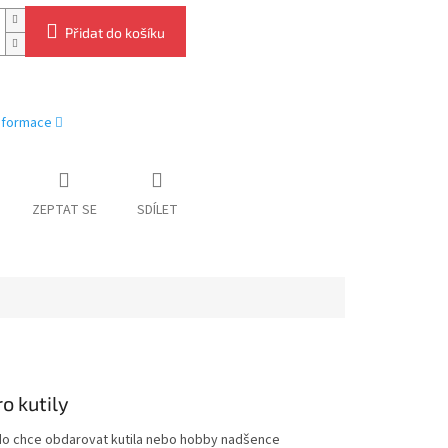
Přidat do košíku
informace
ZEPTAT SE
SDÍLET
o kutily
kdo chce obdarovat kutila nebo hobby nadšence